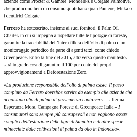
aziende come Procter & Gamble, Mondele-z e Colgate Palmolive,
che producono beni di consumo quotidiano quali Pantene, Milka o
i dentifrici Colgate.
Ferrero
ha sottoscritto, insieme ai suoi fornitori, il Palm Oil
Charter, in cui si impegna a rispettare tutte le tipologie di foreste,
garantire la tracciabilità dell’intera filiera dell’olio di palma e un
monitoraggio periodico da parte di agenti terzi, come chiede
Greenpeace. Entro la fine del 2015, attraverso questo manifesto,
sarà in grado così di garantire il 100 per cento dei propri
approvvigionamenti a Deforestazione Zero.
«
La produzione responsabile dell’olio di palma esiste. Il passo
compiuto da Ferrero dovrebbe servire da esempio alle aziende che
acquistano olio di palma di provenienza controvers
a – afferma
Esperanza Mora, Campagna Foreste di Greenpeace Italia –
I
consumatori sono sempre più consapevoli e non vogliono essere
complici dell’estinzione della tigre di Sumatra e di altre specie
minacciate dalle coltivazioni di palma da olio in Indonesia
».