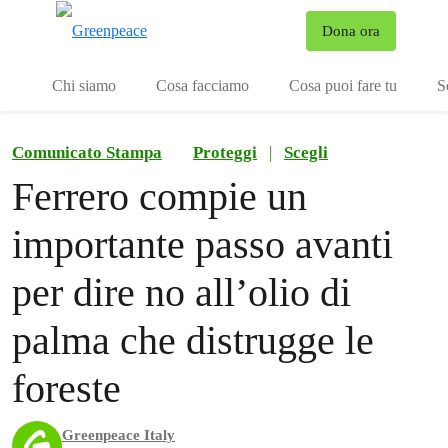
To
Dona ora
Menu
Chi siamo
Cosa facciamo
Cosa puoi fare tu
S
Comunicato Stampa
Proteggi
|
Scegli
Ferrero compie un
importante passo avanti
per dire no all’olio di
palma che distrugge le
foreste
Greenpeace Italy