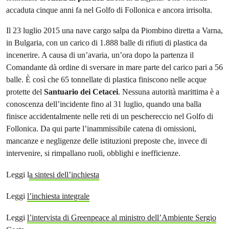
accaduta cinque anni fa nel Golfo di Follonica e ancora irrisolta.
Il 23 luglio 2015 una nave cargo salpa da Piombino diretta a Varna,
in Bulgaria, con un carico di 1.888 balle di rifiuti di plastica da
incenerire. A causa di un’avaria, un’ora dopo la partenza il
Comandante dà ordine di sversare in mare parte del carico pari a 56
balle. È così che 65 tonnellate di plastica finiscono nelle acque
protette del
Santuario dei Cetacei
. Nessuna autorità marittima è a
conoscenza dell’incidente fino al 31 luglio, quando una balla
finisce accidentalmente nelle reti di un peschereccio nel Golfo di
Follonica. Da qui parte l’inammissibile catena di omissioni,
mancanze e negligenze delle istituzioni preposte che, invece di
intervenire, si rimpallano ruoli, obblighi e inefficienze.
Leggi l
a sintesi dell’inchiesta
Leggi
l’inchiesta integrale
Leggi
l’intervista di Greenpeace al ministro dell’Ambiente Sergio