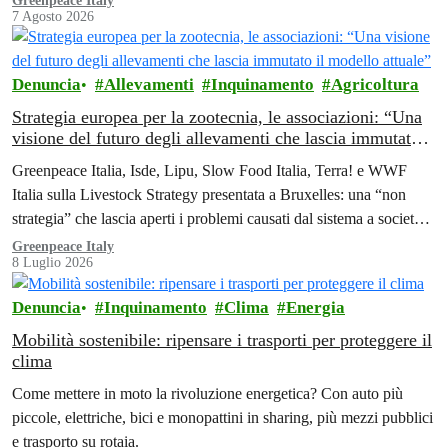
Greenpeace Italy
7 Agosto 2026
Denuncia
Allevamenti
Inquinamento
Agricoltura
Strategia europea per la zootecnia, le associazioni: “Una
visione del futuro degli allevamenti che lascia immutato il
modello attuale”
Greenpeace Italia, Isde, Lipu, Slow Food Italia, Terra! e WWF
Italia sulla Livestock Strategy presentata a Bruxelles: una “non
strategia” che lascia aperti i problemi causati dal sistema a società,
ambiente e salute.
Greenpeace Italy
8 Luglio 2026
Denuncia
Inquinamento
Clima
Energia
Mobilità sostenibile: ripensare i trasporti per proteggere il
clima
Come mettere in moto la rivoluzione energetica? Con auto più
piccole, elettriche, bici e monopattini in sharing, più mezzi pubblici
e trasporto su rotaia.