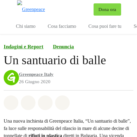
To
Dona ora
Menu
Chi siamo
Cosa facciamo
Cosa puoi fare tu
S
Indagini e Report
Denuncia
Un santuario di balle
Greenpeace Italy
26 Giugno 2020
Share on Whatsapp
Share on Facebook
Share on Twitter
Share via Email
Una nuova inchiesta di Greenpeace Italia, “Un santuario di balle”,
fa luce sulle responsabilità del rilascio in mare di alcune decine di
tonnellate di
rifiuti in plastica
diretti in Bulgaria. Una vicenda