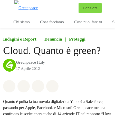
To
Dona ora
Menu
Chi siamo
Cosa facciamo
Cosa puoi fare tu
S
Indagini e Report
Denuncia
|
Proteggi
Cloud. Quanto è green?
Greenpeace Italy
17 Aprile 2012
Share on Whatsapp
Share on Facebook
Share on Twitter
Share via Email
Quanto è pulita la tua nuvola digitale? da Yahoo! a Salesforce,
passando per Apple, Facebook e Microsoft Greenpeace mette a
confronto le scelte energetiche di 14 aziende IT nel rapporto “How