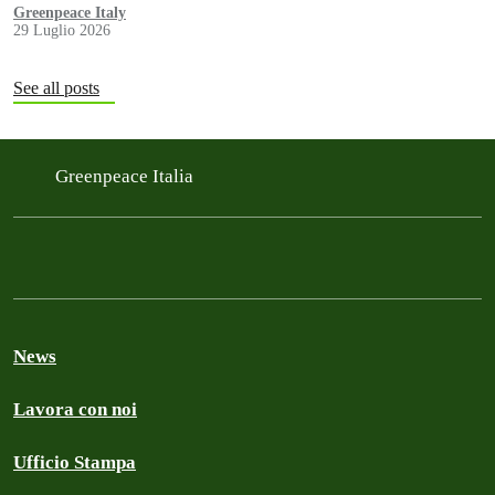
delle aziende fossili
Greenpeace Italy
29 Luglio 2026
See all posts
Greenpeace Italia
News
Lavora con noi
Ufficio Stampa