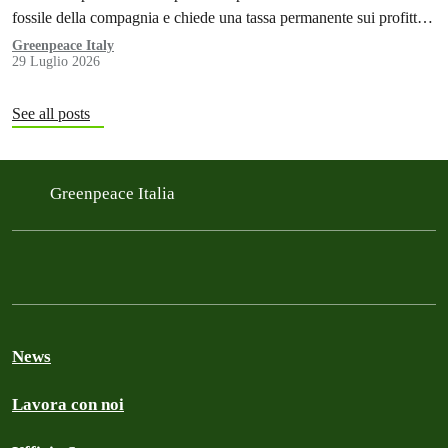
fossile della compagnia e chiede una tassa permanente sui profitti
delle aziende fossili
Greenpeace Italy
29 Luglio 2026
See all posts
Greenpeace Italia
News
Lavora con noi