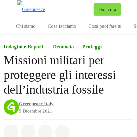
To
Dona ora
Menu
Chi siamo
Cosa facciamo
Cosa puoi fare tu
S
Indagini e Report
Denuncia
|
Proteggi
Missioni militari per
proteggere gli interessi
dell’industria fossile
Greenpeace Italy
9 Dicembre 2021
Share on Whatsapp
Share on Facebook
Share on Twitter
Share via Email