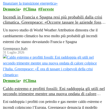
Denuncia
Clima
Foreste
Incendi in Francia e Spagna resi più probabili dalla crisi
climatica. Greenpeace: «Occorre tassare le aziende fossili
per finanziare la transizione energetica»
Un nuovo studio di World Weather Attribution dimostra che il
cambiamento climatico ha reso molto più probabili gli incendi
estremi che stanno devastando Francia e Spagna
Greenpeace Italy
31 Luglio 2026
Denuncia
Clima
Caldo estremo e profitti fossili: Eni raddoppia gli utili nel
secondo trimestre mentre una nuova ondata di calore
colpisce l’Italia. Greenpeace: «È ora di tassare i colpevoli
Eni raddoppia i profitti con petrolio e gas mentre caldo estremo e
della crisi climatica»
incendi colpiscono l’Europa. Greenpeace denuncia il modello