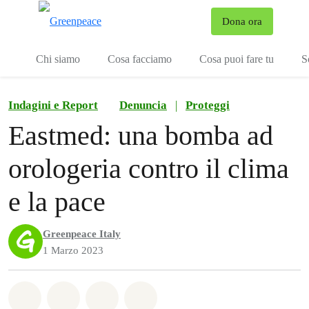
To
Dona ora
Menu
Chi siamo
Cosa facciamo
Cosa puoi fare tu
S
Indagini e Report
Denuncia
|
Proteggi
Eastmed: una bomba ad
orologeria contro il clima
e la pace
Greenpeace Italy
1 Marzo 2023
Share on Whatsapp
Share on Facebook
Share on Twitter
Share via Email