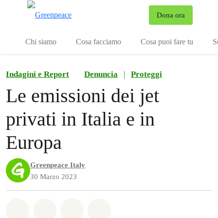
To
Dona ora
Menu
Chi siamo
Cosa facciamo
Cosa puoi fare tu
S
Indagini e Report
Denuncia
|
Proteggi
Le emissioni dei jet
privati in Italia e in
Europa
Greenpeace Italy
30 Marzo 2023
Share on Whatsapp
Share on Facebook
Share on Twitter
Share via Email