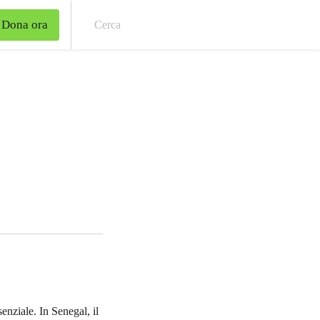
Dona ora
Cer
enziale. In Senegal, il