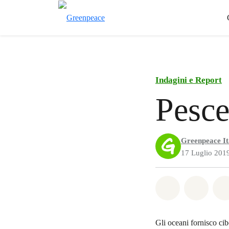
Indagini e Report
Pesce
Greenpeace It
17 Luglio 201
Share on Wh
Share 
Gli oceani fornisco cib