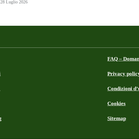
28 Luglio 2026
FAQ – Domand
i
Privacy polic
a
Condizioni d’u
Cookies
g
Sitemap