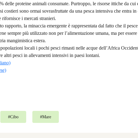
% delle proteine animali consumate. Purtroppo, le risorse ittiche da cui
si costieri sono ormai sovrasfruttate da una pesca intensiva che entra i
e rifornisce i mercati stranieri.
rapporto, la minaccia emergente è rappresentata dal fatto che il pesce
ene sempre più utilizzato non per l’alimentazione umana, ma per essere 
tria mangimistica estera.
e popolazioni locali i pochi pesci rimasti nelle acque dell’Africa Occiden
e altri pesci in allevamenti intensivi in paesi lontani.
liano)
ese)
#
Cibo
#
Mare