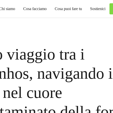
Chi siamo
Cosa facciamo
Cosa puoi fare tu
Sostienici
 viaggio tra i
inhos, navigando i
 nel cuore
taminato della fo