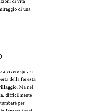
zioni di vita
 miraggio di una
o
 a vivere qui: si
perta della
foresta
villaggio
. Ma nel
ga, difficilmente
n tumbarè per
la foresta
(noci