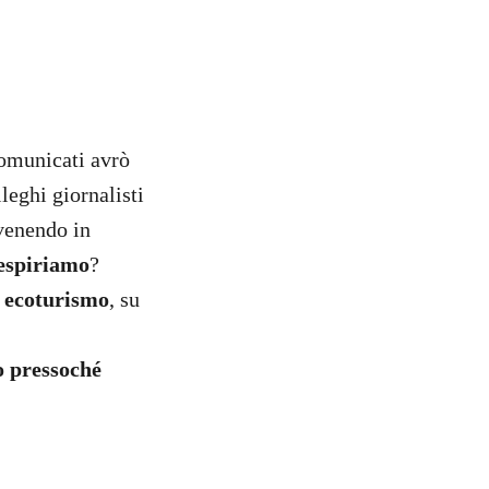
comunicati avrò
leghi giornalisti
venendo in
respiriamo
?
i ecoturismo
, su
o pressoché