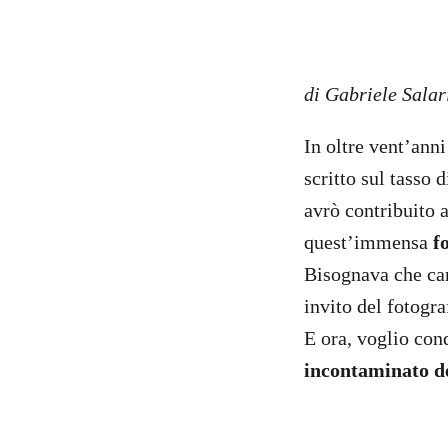
di Gabriele Salar
In oltre vent’ann
scritto sul tasso 
avrò contribuito 
quest’immensa
f
Bisognava che cam
invito del fotogra
E ora, voglio con
incontaminato de