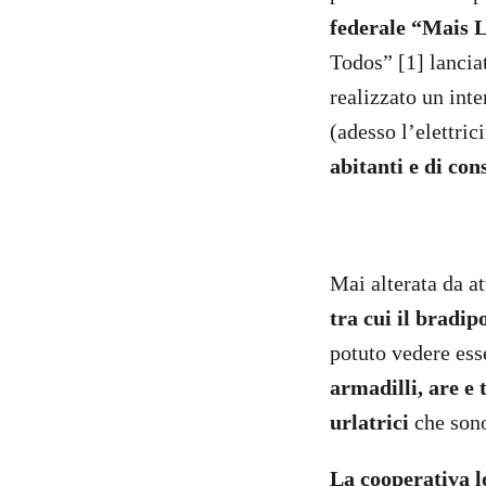
federale “Mais 
Todos” [1] lancia
realizzato un int
(adesso l’elettric
abitanti e di con
Mai alterata da at
tra cui il bradip
potuto vedere esse
armadilli, are e 
urlatrici
che sono
La cooperativa 