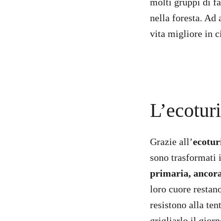
molti gruppi di f
nella foresta. Ad 
vita migliore in 
L’ecotur
Grazie all’
ecotu
sono trasformati 
primaria, ancora 
loro cuore restan
resistono alla ten
grigliarlo il gior