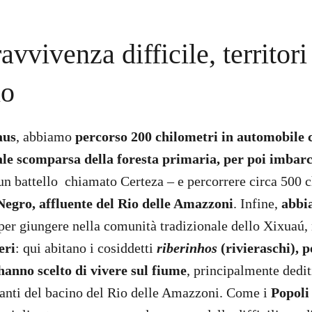
vvivenza difficile, territori
no
aus
, abbiamo
percorso 200 chilometri in automobile 
tale scomparsa della foresta primaria, per poi imbarc
un battello chiamato Certeza – e percorrere circa 500 
Negro, affluente del Rio delle Amazzoni
. Infine,
abbi
 per giungere nella comunità tradizionale dello Xixuaú,
eri
: qui abitano i cosiddetti
riberinhos
(rivieraschi), p
hanno scelto di vivere sul fiume
, principalmente dediti
anti del bacino del Rio delle Amazzoni. Come i
Popoli