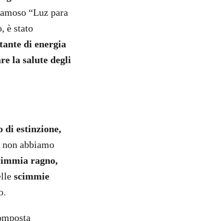
ù famoso “Luz para
, è stato
tante di energia
re la salute degli
 di estinzione,
 non abbiamo
scimmia ragno,
elle
scimmie
o.
 composta