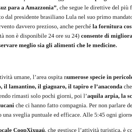
Luz para a Amazzonia”
, che segue le direttive del pi
to dal presidente brasiliano Lula nel suo primo mandato
ervento davvero prezioso, anche perché
la fornitura cos
ità non è disponibile 24 ore su 24)
consente di migliora
servare meglio sia gli alimenti che le medicine.
tività umane, l’area ospita n
umerose specie in pericolo
o, il lamantino, il giaguaro, il tapiro e l’anaconda
che
ndo rimasti solo pochi giorni, poi l’
aquila arpia, la 
tucani
che ci hanno fatto compagnia. Per non parlare d
 una sveglia puntuale ed efficace. Alle 5:45 ogni giorn
locale CoopXixuaú
, che gestisce l’attività turistica, è