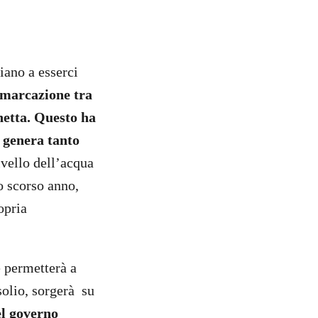
iano a esserci
demarcazione tra
netta. Questo ha
E genera tanto
ivello dell’acqua
lo scorso anno,
opria
e permetterà a
olio, sorgerà su
l governo