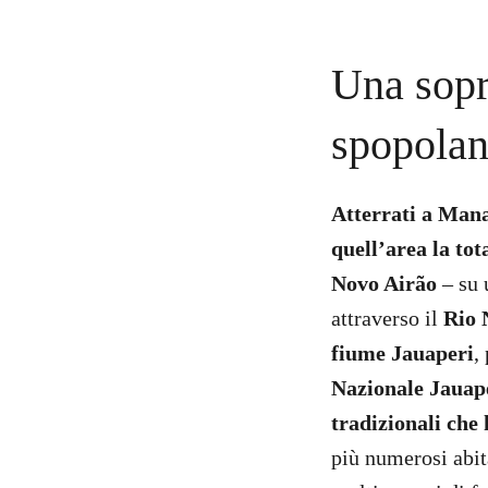
Una sopra
spopola
Atterrati a Man
quell’area la to
Novo Airão
– su 
attraverso il
Rio 
fiume Jauaperi
,
Nazionale Jauap
tradizionali che 
più numerosi abit