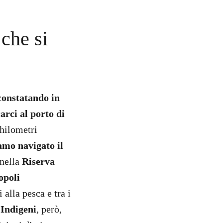
 che si
constatando in
arci al porto di
chilometri
amo navigato il
 nella
Riserva
opoli
 alla pesca e tra i
 Indigeni
, però,