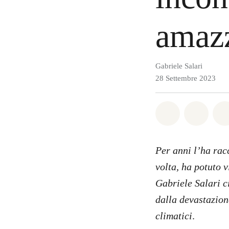
amaz
Gabriele Salari
28 Settembre 2023
Share on Wh
Share 
Per anni l’ha rac
volta, ha potuto 
Gabriele Salari c
dalla devastazion
climatici
.