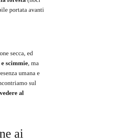
bile portata avanti
ione secca, ed
i e scimmie
, ma
presenza umana e
ncontriamo sul
vedere al
ne ai