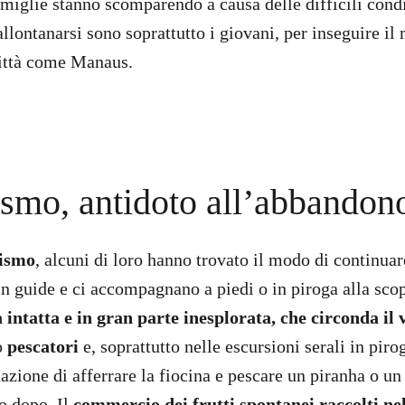
amiglie stanno scomparendo a causa delle difficili condi
allontanarsi sono soprattutto i giovani, per inseguire il
città come Manaus.
ismo, antidoto all’abbandon
rismo
, alcuni di loro hanno trovato il modo di continuare
in guide e ci accompagnano a piedi o in piroga alla sco
intatta e in gran parte inesplorata, che circonda il 
o
pescatori
e, soprattutto nelle escursioni serali in piro
tazione di afferrare la fiocina e pescare un piranha o u
no dopo. Il
commercio dei frutti spontanei raccolti nel