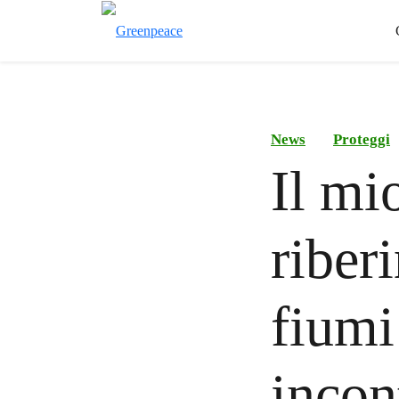
News
Proteggi
Il mio
riber
fiumi
incon