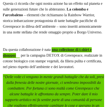
Questa ci ricorda che ogni nostra azione ha un effetto sul pianeta e
sulle generazioni future che lo abiteranno.
La colomba e
l’arcobaleno
– elementi che richiamano la Rainbow Warrior,
storica imbarcazione protagonista di tante battaglie pacifiche di
Greenpeace in difesa dell’ambiente – sono inseriti armonicamente
in una notte stellata che rende omaggio proprio a Borgo Universo.
Da questa collaborazione è nata
una collezione di t-shirt e
shopper
per la campagna DETOX di Greenpeace, realizzate in
cotone biologico con stampe vegetali, da filiera pulita e certificata,
nel pieno rispetto dell’ambiente e dei lavoratori.
“
Delle volte ci vengono in mente grandi battaglie che da soli, presi
dalla frenesia delle nostre giornate, ci sembrano impossibili da
combattere. Per fortuna ci sono realtà come Greenpeace che
alcune battaglie le affrontano da sempre. Poter dare il mio
supporto artistico mi fa sentire parte di una comunità di persone
che vogliono effettivamente cambiare le cose e sperano in un