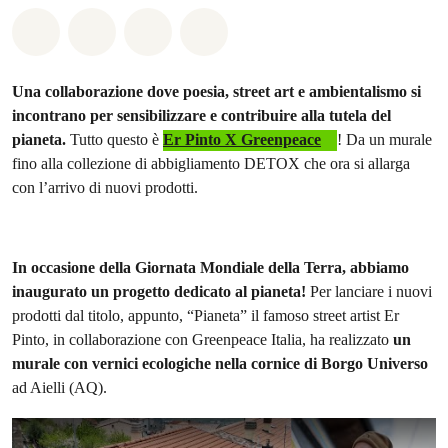
Share on Whatsapp
Share on Facebook
Share on Twitter
Share via Email
Una collaborazione dove poesia, street art e ambientalismo si
incontrano per sensibilizzare e contribuire alla tutela del
pianeta.
Tutto questo è
Er Pinto X Greenpeace
! Da un murale
fino alla collezione di abbigliamento DETOX che ora si allarga
con l’arrivo di nuovi prodotti.
In occasione della Giornata Mondiale della Terra, abbiamo
inaugurato un progetto dedicato al pianeta!
Per lanciare i nuovi
prodotti dal titolo, appunto, “Pianeta” il famoso street artist Er
Pinto, in collaborazione con Greenpeace Italia, ha realizzato
un
murale con vernici ecologiche nella cornice di Borgo Universo
ad Aielli (AQ).