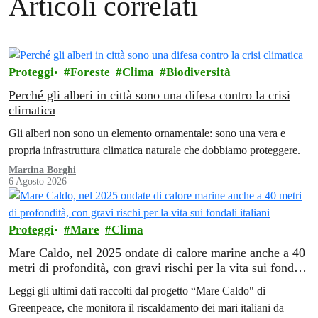
Articoli correlati
Proteggi
Foreste
Clima
Biodiversità
Perché gli alberi in città sono una difesa contro la crisi
climatica
Gli alberi non sono un elemento ornamentale: sono una vera e
propria infrastruttura climatica naturale che dobbiamo proteggere.
Martina Borghi
6 Agosto 2026
Proteggi
Mare
Clima
Mare Caldo, nel 2025 ondate di calore marine anche a 40
metri di profondità, con gravi rischi per la vita sui fondali
italiani
Leggi gli ultimi dati raccolti dal progetto “Mare Caldo" di
Greenpeace, che monitora il riscaldamento dei mari italiani da