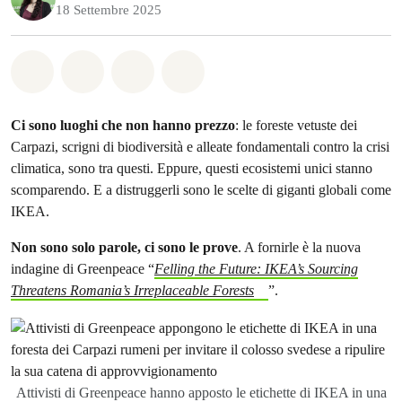
18 Settembre 2025
Share on Whatsapp
Share on Facebook
Share on Twitter
Share via Email
Ci sono luoghi che non hanno prezzo
: le foreste vetuste dei
Carpazi, scrigni di biodiversità e alleate fondamentali contro la crisi
climatica, sono tra questi. Eppure, questi ecosistemi unici stanno
scomparendo. E a distruggerli sono le scelte di giganti globali come
IKEA.
Non sono solo parole, ci sono le prove
. A fornirle è la nuova
indagine di Greenpeace “
Felling the Future: IKEA’s Sourcing
Threatens Romania’s Irreplaceable Forests
”.
Attivisti di Greenpeace hanno apposto le etichette di IKEA in una