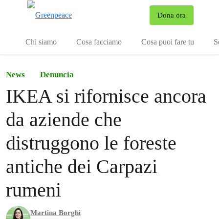
To
Dona ora
Menu
Chi siamo
Cosa facciamo
Cosa puoi fare tu
S
News
Denuncia
IKEA si rifornisce ancora
da aziende che
distruggono le foreste
antiche dei Carpazi
rumeni
Martina Borghi