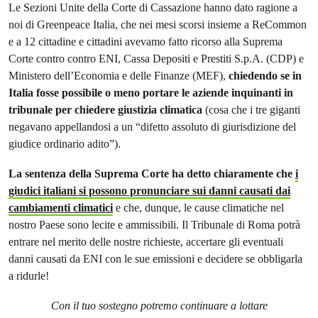
Le Sezioni Unite della Corte di Cassazione hanno dato ragione a
noi di Greenpeace Italia, che nei mesi scorsi insieme a ReCommon
e a 12 cittadine e cittadini avevamo fatto ricorso alla Suprema
Corte contro contro ENI, Cassa Depositi e Prestiti S.p.A. (CDP) e
Ministero dell’Economia e delle Finanze (MEF),
chiedendo se in
Italia fosse possibile o meno portare le aziende inquinanti in
tribunale per chiedere giustizia climatica
(cosa che i tre giganti
negavano appellandosi a un “difetto assoluto di giurisdizione del
giudice ordinario adito”).
La sentenza della Suprema Corte ha detto chiaramente che
i
giudici italiani si possono pronunciare sui danni causati dai
cambiamenti climatici
e che, dunque, le cause climatiche nel
nostro Paese sono lecite e ammissibili. Il Tribunale di Roma potrà
entrare nel merito delle nostre richieste, accertare gli eventuali
danni causati da ENI con le sue emissioni e decidere se obbligarla
a ridurle!
Con il tuo sostegno potremo continuare a lottare