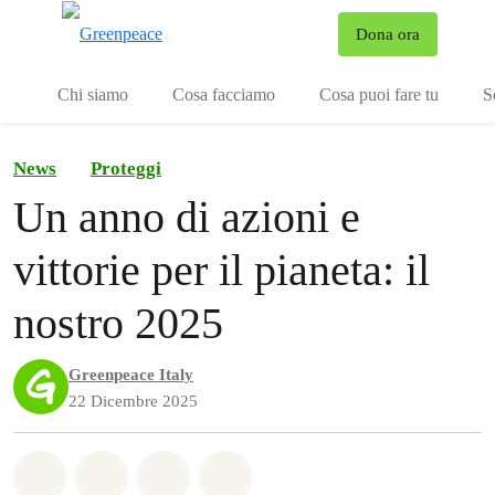
To
Dona ora
Menu
Chi siamo
Cosa facciamo
Cosa puoi fare tu
S
News
Proteggi
Un anno di azioni e
vittorie per il pianeta: il
nostro 2025
Greenpeace Italy
22 Dicembre 2025
Share on Whatsapp
Share on Facebook
Share on Twitter
Share via Email