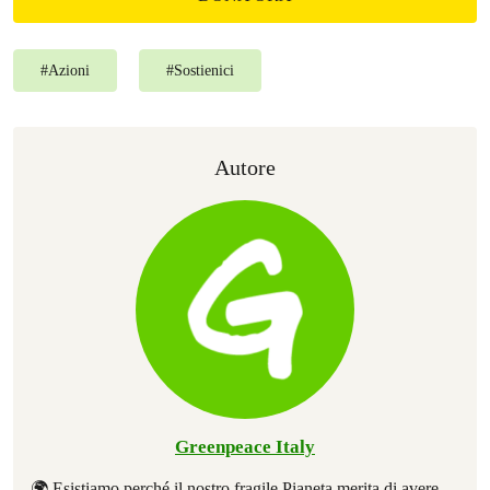
#
Azioni
#
Sostienici
Autore
Greenpeace Italy
🌍 Esistiamo perché il nostro fragile Pianeta merita di avere