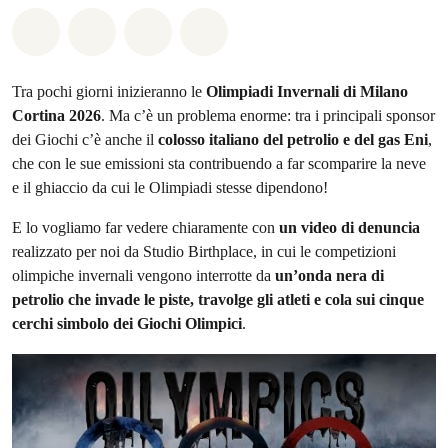
Share on Whatsapp
Share on Facebook
Share on Twitter
Share via Email
Tra pochi giorni inizieranno le
Olimpiadi Invernali di Milano
Cortina 2026
. Ma c’è un problema enorme: tra i principali sponsor
dei Giochi c’è anche il
colosso italiano del petrolio e del gas Eni
,
che con le sue emissioni sta contribuendo a far scomparire la neve
e il ghiaccio da cui le Olimpiadi stesse dipendono!
E lo vogliamo far vedere chiaramente con
un video di denuncia
realizzato per noi da Studio Birthplace, in cui le competizioni
olimpiche invernali vengono interrotte da
un’onda nera di
petrolio che invade le piste, travolge gli atleti e cola sui cinque
cerchi simbolo dei Giochi Olimpici
.