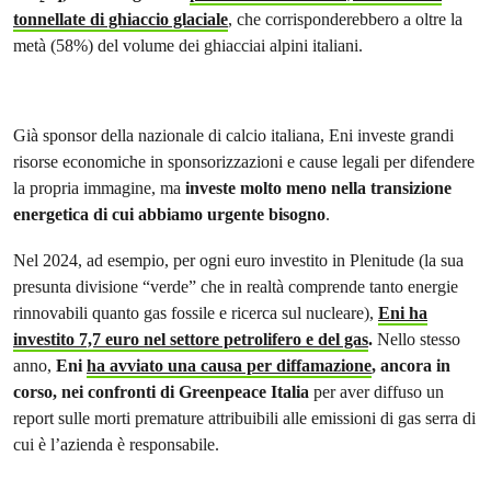
tonnellate di ghiaccio glaciale
, che corrisponderebbero a oltre la
metà (58%) del volume dei ghiacciai alpini italiani.
Già sponsor della nazionale di calcio italiana, Eni investe grandi
risorse economiche in sponsorizzazioni e cause legali per difendere
la propria immagine, ma
investe molto meno nella transizione
energetica di cui abbiamo urgente bisogno
.
Nel 2024, ad esempio, per ogni euro investito in Plenitude (la sua
presunta divisione “verde” che in realtà comprende tanto energie
rinnovabili quanto gas fossile e ricerca sul nucleare),
Eni ha
investito 7,7 euro nel settore petrolifero e del gas
.
Nello stesso
anno,
Eni
ha avviato una causa per diffamazione
, ancora in
corso, nei confronti di Greenpeace Italia
per aver diffuso un
report sulle morti premature attribuibili alle emissioni di gas serra di
cui è l’azienda è responsabile.