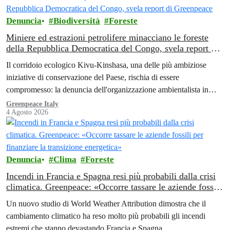
Denuncia
Biodiversità
Foreste
Miniere ed estrazioni petrolifere minacciano le foreste
della Repubblica Democratica del Congo, svela report di
Greenpeace
Il corridoio ecologico Kivu-Kinshasa, una delle più ambiziose
iniziative di conservazione del Paese, rischia di essere
compromesso: la denuncia dell'organizzazione ambientalista in
Africa.
Greenpeace Italy
4 Agosto 2026
Denuncia
Clima
Foreste
Incendi in Francia e Spagna resi più probabili dalla crisi
climatica. Greenpeace: «Occorre tassare le aziende fossili
per finanziare la transizione energetica»
Un nuovo studio di World Weather Attribution dimostra che il
cambiamento climatico ha reso molto più probabili gli incendi
estremi che stanno devastando Francia e Spagna