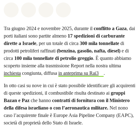
Share on Whatsapp
Share on Facebook
Share on Twitter
Share via Email
Tra giugno 2024 e novembre 2025, durante il
conflitto a Gaza
, dai
porti italiani sono partite almeno
17 spedizioni di carburante
dirette a Israele
, per un totale di circa
300 mila tonnellate
di
prodotti petroliferi raffinati
(benzina, gasolio, nafta, diesel)
e di
circa
100 mila tonnellate di petrolio greggio
. È quanto abbiamo
scoperto insieme alla trasmissione Report nella nostra ultima
inchiesta
congiunta, diffusa
in anteprima su Rai3
.
In otto casi su nove in cui è stato possibile identificare gli acquirenti
di queste spedizioni, il combustibile risulta destinato ai
gruppi
Bazan e Paz
che hanno
contratti di fornitura con il Ministero
della difesa israeliano o con l’aeronautica militare.
Nel nono
caso l’acquirente finale è Europe Asia Pipeline Company (EAPC),
società di proprietà dello Stato di Israele.