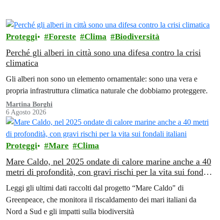
Proteggi
Foreste
Clima
Biodiversità
Perché gli alberi in città sono una difesa contro la crisi
climatica
Gli alberi non sono un elemento ornamentale: sono una vera e
propria infrastruttura climatica naturale che dobbiamo proteggere.
Martina Borghi
6 Agosto 2026
Proteggi
Mare
Clima
Mare Caldo, nel 2025 ondate di calore marine anche a 40
metri di profondità, con gravi rischi per la vita sui fondali
italiani
Leggi gli ultimi dati raccolti dal progetto “Mare Caldo" di
Greenpeace, che monitora il riscaldamento dei mari italiani da
Nord a Sud e gli impatti sulla biodiversità