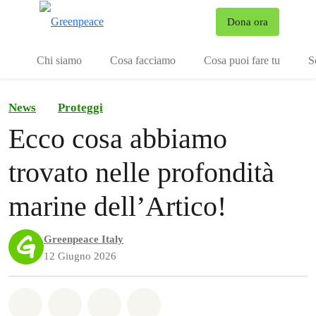
To
Dona ora
Menu
Chi siamo
Cosa facciamo
Cosa puoi fare tu
S
News
Proteggi
Ecco cosa abbiamo
trovato nelle profondità
marine dell’Artico!
Greenpeace Italy
12 Giugno 2026
Share on Whatsapp
Share on Facebook
Share on Twitter
Share via Email