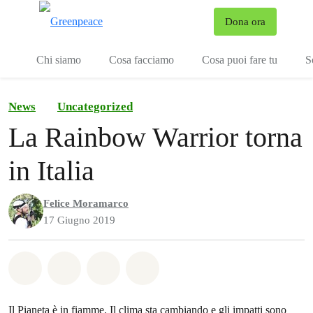
To
Dona ora
Menu
Chi siamo
Cosa facciamo
Cosa puoi fare tu
S
News
Uncategorized
La Rainbow Warrior torna
in Italia
Felice Moramarco
17 Giugno 2019
Share on Whatsapp
Share on Facebook
Share on Twitter
Share via Email
Il Pianeta è in fiamme. Il clima sta cambiando e gli impatti sono