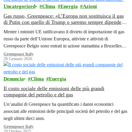
Uncategorized
Clima
Energia
Azioni
Gas russo, Greenpeace: «L’Europa non sostituisca il gas
di Putin con quello di Trump o saremo sempre dipendenti
dagli autocrati»
Mentre i ministri UE ratificavano il divieto di importazione di gas
russo da parte dell’Unione Europea, attiviste e attivisti di
Greenpeace Belgio sono entrati in azione stamattina a Bruxelles
per…
Greenpeace Italy
28 Gennaio 2026
Denuncia
Clima
Energia
Il costo sociale delle emissioni delle più grandi
compagnie del petrolio e del gas
Un’analisi di Greenpeace ha quantificato i danni economici
associati alle emissioni delle principali società del petrolio e del gas
negli ultimi dieci anni.
Greenpeace Italy
29 Ottobre 2025