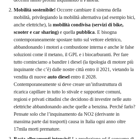
Mobilità sostenibile!
Occorre cambiare il sistema della
mobilità, privilegiando la mobilità alternativa (ad esempio bici,
anche elettriche), la
mobilità condivisa (servizi di bike,
scooter e car sharing)
e quella
pubblica
. E bisogna
contemporaneamente spostare tutto sul vettore elettrico,
abbandonando i motori a combustione interna e anche le false
soluzioni come il metano, il GPL e i biocarburanti. Per fare
tutto cominciamo a bandire i diesel (la tipologia di motore più
inquinante che c’è) dalle nostre città entro il 2021, vietando la
vendita di nuove
auto diesel
entro il 2028.
Contemporaneamente si deve creare un’infrastruttura di
ricarica capillare in tutto lo stivale e supportare comuni,
regioni e privati cittadini che decidono di investire nelle auto
elettriche abbandonando anche quelle a benzina. Perché farlo?
Pensate solo che l’inquinamento da NO2 (derivante in
massima parte dai trasporti) causa in Italia ogni anno oltre
17mila morti premature.
Basta allevamenti intensivi!
La produzione ed il consumo di