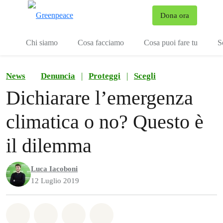
To
Dona ora
Menu
Chi siamo
Cosa facciamo
Cosa puoi fare tu
S
News
Denuncia
|
Proteggi
|
Scegli
Dichiarare l’emergenza
climatica o no? Questo è
il dilemma
Luca Iacoboni
12 Luglio 2019
Share on Whatsapp
Share on Facebook
Share on Twitter
Share via Email