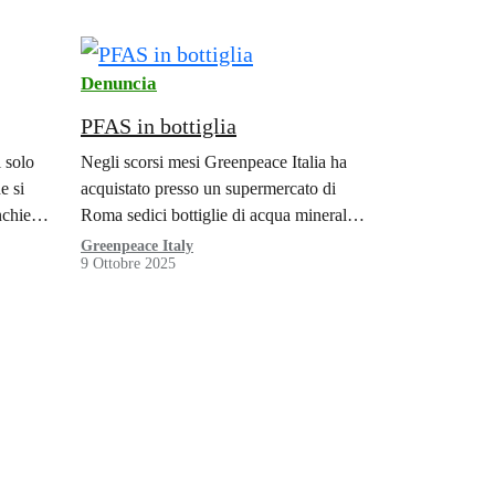
Denuncia
PFAS in bottiglia
 solo
Negli scorsi mesi Greenpeace Italia ha
e si
acquistato presso un supermercato di
nchiesta
Roma sedici bottiglie di acqua minerale,
peace
appartenenti agli otto marchi più diffusi
Greenpeace Italy
9 Ottobre 2025
nel nostro Paese (Ferrarelle, Levissima,
Panna, Rocchetta,…