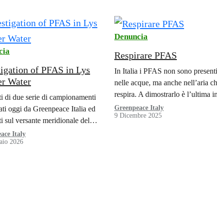
Denuncia
cia
Respirare PFAS
tigation of PFAS in Lys
In Italia i PFAS non sono presenti
er Water
nelle acque, ma anche nell’aria ch
respira. A dimostrarlo è l’ultima i
ati di due serie di campionamenti
dell’Unità Investigativa di Green
ati oggi da Greenpeace Italia ed
Greenpeace Italy
9 Dicembre 2025
Italia, che ha analizzato i…
ti sul versante meridionale del
osa (Valle d’Aosta), svelano una
ace Italy
aio 2026
cativa contaminazione da PFAS
acque…