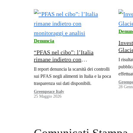
Denun
Denuncia
Inves
Glaci
“PFAS nel cibo”: l’Italia
rimane indietro con
I risult
monitoraggi e analisi
pubblic
Il report denuncia la scarsità dei controlli
effettua
sui PFAS negli alimenti in Italia e la poca
Monte R
Greenpe
trasparenza sui dati disponibili.
28 Genn
signifi
Greenpeace Italy
delle 
25 Maggio 2026