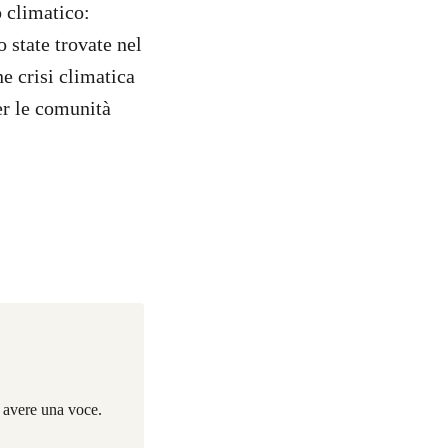
 climatico:
 state trovate nel
e crisi climatica
er le comunità
i avere una voce.