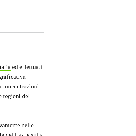
talia
ed effettuati
gnificativa
n concentrazioni
e regioni del
ivamente nelle
e del Lys, e sulla