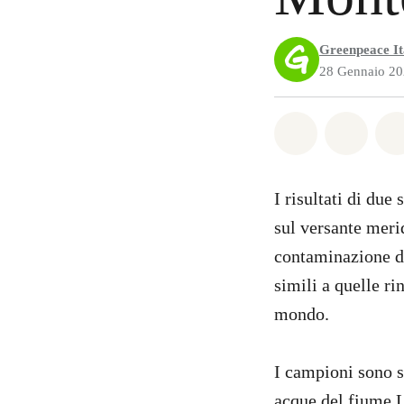
Greenpeace It
28 Gennaio 2
Share on Wh
Share 
I risultati di du
sul versante meri
contaminazione da
simili a quelle ri
mondo.
I campioni sono st
acque del fiume L