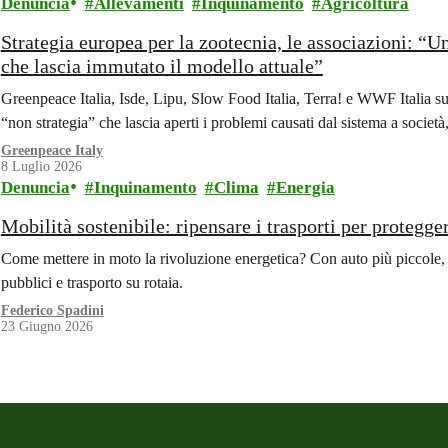
Denuncia
Allevamenti
Inquinamento
Agricoltura
Strategia europea per la zootecnia, le associazioni: “U
che lascia immutato il modello attuale”
Greenpeace Italia, Isde, Lipu, Slow Food Italia, Terra! e WWF Italia su
“non strategia” che lascia aperti i problemi causati dal sistema a società
Greenpeace Italy
8 Luglio 2026
Denuncia
Inquinamento
Clima
Energia
Mobilità sostenibile: ripensare i trasporti per protegge
Come mettere in moto la rivoluzione energetica? Con auto più piccole, e
pubblici e trasporto su rotaia.
Federico Spadini
23 Giugno 2026