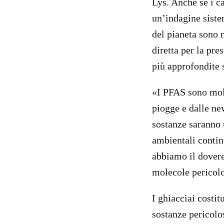
Lys. Anche se i c
un’indagine siste
del pianeta sono 
diretta per la pr
più approfondite 
«I PFAS sono mole
piogge e dalle ne
sostanze saranno 
ambientali contin
abbiamo il dovere
molecole pericolo
I ghiacciai costi
sostanze pericol