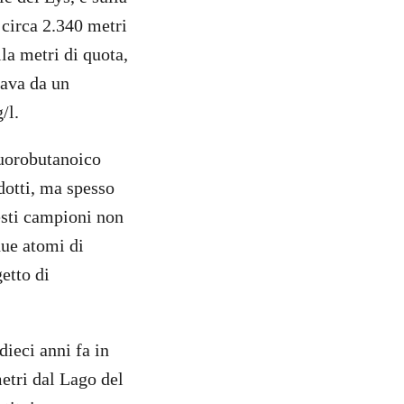
 circa 2.340 metri
la metri di quota,
dava da un
g/l.
fluorobutanoico
dotti, ma spesso
esti campioni non
due atomi di
etto di
ieci anni fa in
etri dal Lago del