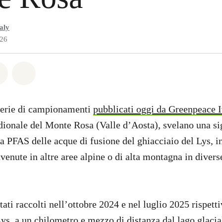
aly
026
atsapp
on Facebook
Share on Twitter
Share via Email
e serie di campionamenti
pubblicati oggi da Greenpeace I
dionale del Monte Rosa (Valle d’Aosta), svelano una si
 PFAS delle acque di fusione del ghiacciaio del Lys, i
nvenute in altre aree alpine o di alta montagna in divers
ati raccolti nell’ottobre 2024 e nel luglio 2025 rispett
ys, a un chilometro e mezzo di distanza dal lago glacial