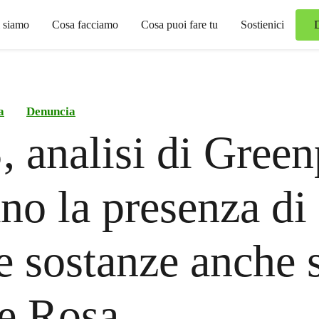
 siamo
Cosa facciamo
Cosa puoi fare tu
Sostienici
a
Denuncia
 analisi di Gree
ano la presenza di
e sostanze anche 
e Rosa