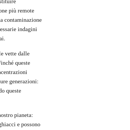
tituire
zone più remote
lla contaminazione
essarie indagini
ai.
e vette dalle
Finché queste
ncentrazioni
ure generazioni:
ndo queste
ostro pianeta:
ghiacci e possono