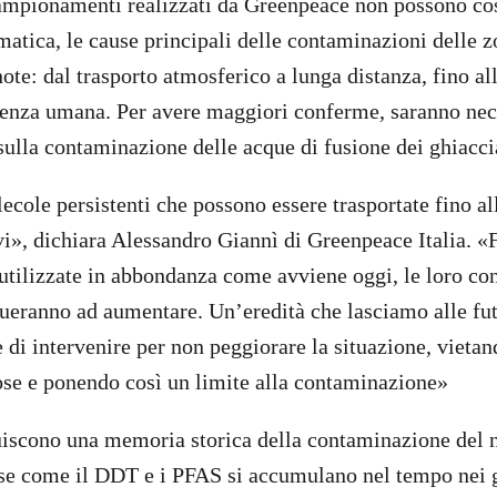
ampionamenti realizzati da Greenpeace non possono cos
matica, le cause principali delle contaminazioni delle 
note: dal trasporto atmosferico a lunga distanza, fino a
esenza umana. Per avere maggiori conferme, saranno nec
sulla contaminazione delle acque di fusione dei ghiacci
cole persistenti che possono essere trasportate fino all
vi», dichiara Alessandro Giannì di Greenpeace Italia. «
utilizzate in abbondanza come avviene oggi, le loro co
ueranno ad aumentare. Un’eredità che lasciamo alle fut
 di intervenire per non peggiorare la situazione, vieta
se e ponendo così un limite alla contaminazione»
tuiscono una memoria storica della contaminazione del n
ose come il DDT e i PFAS si accumulano nel tempo nei 