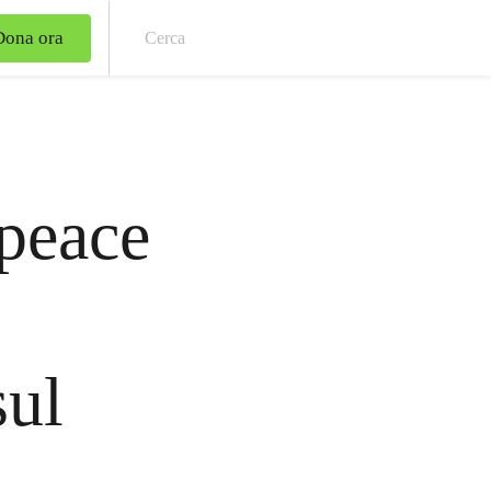
Dona ora
Cer
npeace
sul