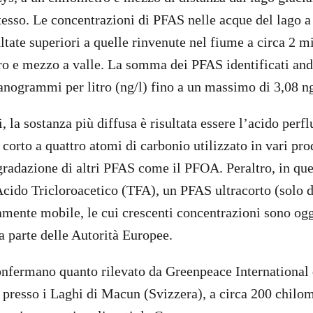
tesso. Le concentrazioni di PFAS nelle acque del lago a
ltate superiori a quelle rinvenute nel fiume a circa 2 mi
ro e mezzo a valle. La somma dei PFAS identificati an
nogrammi per litro (ng/l) fino a un massimo di 3,08 n
i, la sostanza più diffusa è risultata essere l’acido per
orto a quattro atomi di carbonio utilizzato in vari pro
gradazione di altri PFAS come il PFOA. Peraltro, in qu
’Acido Tricloroacetico (TFA), un PFAS ultracorto (solo 
mente mobile, le cui crescenti concentrazioni sono ogg
 parte delle Autorità Europee.
confermano quanto rilevato da Greenpeace International d
 presso i Laghi di Macun (Svizzera), a circa 200 chilom