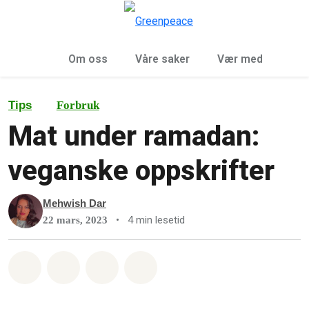
Sø
Meny
Om oss
Våre saker
Vær med
Tips
Forbruk
Mat under ramadan:
veganske oppskrifter
Mehwish Dar
•
4 min lesetid
22 mars, 2023
Del på Whatsapp
Del på Facebook
Del via Email
Share on Bluesky