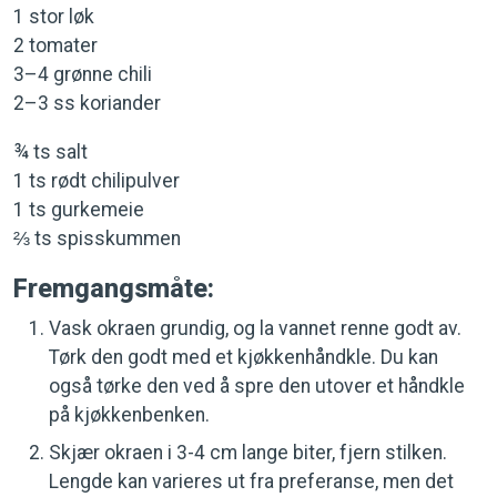
1 stor løk
2 tomater
3–4 grønne chili
2–3 ss koriander
¾ ts salt
1 ts rødt chilipulver
1 ts gurkemeie
⅔ ts spisskummen
Fremgangsmåte:
Vask okraen grundig, og la vannet renne godt av.
Tørk den godt med et kjøkkenhåndkle. Du kan
også tørke den ved å spre den utover et håndkle
på kjøkkenbenken.
Skjær okraen i 3-4 cm lange biter, fjern stilken.
Lengde kan varieres ut fra preferanse, men det