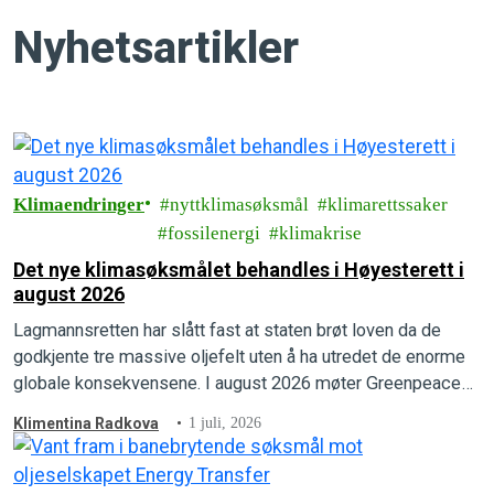
Nyhetsartikler
Klimaendringer
nyttklimasøksmål
klimarettssaker
fossilenergi
klimakrise
Det nye klimasøksmålet behandles i Høyesterett i
august 2026
Lagmannsretten har slått fast at staten brøt loven da de
godkjente tre massive oljefelt uten å ha utredet de enorme
globale konsekvensene. I august 2026 møter Greenpeace
og Natur og Ungdom staten i Høyesterett.
Klimentina Radkova
1 juli, 2026