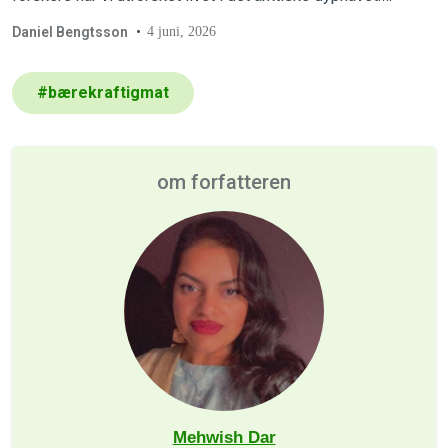
Forskerne om bord er ganske sikre på at de har oppdaget
Daniel Bengtsson
4 juni, 2026
flere helt nye, hittil ukjente arter.
#
bærekraftigmat
om forfatteren
Mehwish Dar