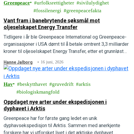
Greenpeace
urfolksrettigheter
sivilulydighet
fossilenergi
greenpeacefakta
Vant fram i banebrytende søksmål mot
oljeselskapet Energy Transfer
Tidligere i år ble Greenpeace International og Greenpeace-
organisasjoner i USA dømt til å betale omtrent 3,3 milliarder
kroner til oljeselskapet Energy Transfer, etter et grunnløst
søksmål fra oljegiganten. Nå har Greenpeace International
Hanne Jalborg
16 juni, 2026
vunnet fram i et banebrytende motsøksmål.
Hav
beskytthavet
gruvedrift
arktis
biologiskmangfold
Oppdaget nye arter under ekspedisjonen i
dyphavet i Arktis
Greenpeace har for første gang ledet en unik
dyphavsekspedisjon til Arktis. Sammen med anerkjente
forskere har vi utforsket livet i det arktiske dyphavet.