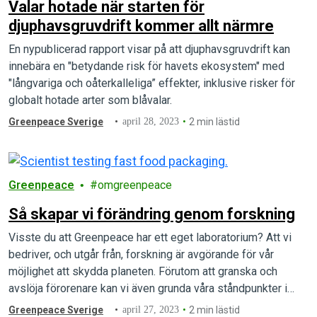
Valar hotade när starten för
djuphavsgruvdrift kommer allt närmre
En nypublicerad rapport visar på att djuphavsgruvdrift kan
innebära en "betydande risk för havets ekosystem" med
"långvariga och oåterkalleliga” effekter, inklusive risker för
globalt hotade arter som blåvalar.
Greenpeace Sverige
april 28, 2023
2 min lästid
Greenpeace
omgreenpeace
Så skapar vi förändring genom forskning
Visste du att Greenpeace har ett eget laboratorium? Att vi
bedriver, och utgår från, forskning är avgörande för vår
möjlighet att skydda planeten. Förutom att granska och
avslöja förorenare kan vi även grunda våra ståndpunkter i
forskning. Klimatkrisen är inte en känsla – det är ett faktum.
Greenpeace Sverige
april 27, 2023
2 min lästid