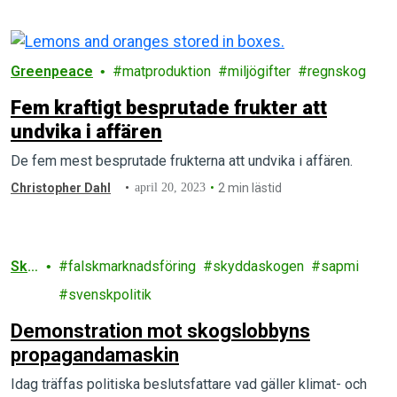
Greenpeace
matproduktion
miljögifter
regnskog
Fem kraftigt besprutade frukter att
undvika i affären
De fem mest besprutade frukterna att undvika i affären.
Christopher Dahl
april 20, 2023
2 min lästid
Sko
falskmarknadsföring
skyddaskogen
sapmi
g
svenskpolitik
Demonstration mot skogslobbyns
propagandamaskin
Idag träffas politiska beslutsfattare vad gäller klimat- och