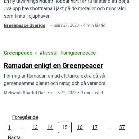
En ny utvinningsindustri lobbar hårt för få tillstånd att börja
riva upp havsbottnarna i jakt på de metaller och mineraler
som finns i djuphaven
Greenpeace Sverige
mars 27, 2023
4 min lästid
Greenpeace
livsstil
omgreenpeace
Ramadan enligt en Greenpeacer
För mig är Ramadan en tid att tänka extra på vår
gemensamma planet och natur, och på varandra.
Mehwish Shadid Dar
mars 27, 2023
3 min lästid
Föregående
1
…
13
14
15
16
17
…
57
Nästa