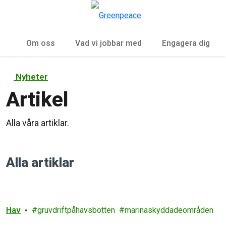
Öp
Meny
Om oss
Vad vi jobbar med
Engagera dig
Nyheter
Artikel
Alla våra artiklar.
Alla artiklar
Hav
gruvdriftpåhavsbotten
marinaskyddadeområden