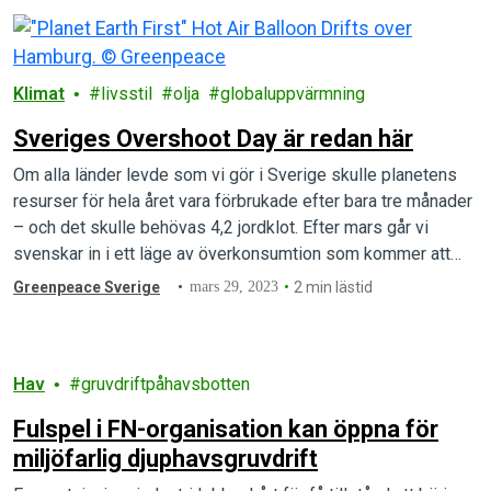
Klimat
livsstil
olja
globaluppvärmning
Sveriges Overshoot Day är redan här
Om alla länder levde som vi gör i Sverige skulle planetens
resurser för hela året vara förbrukade efter bara tre månader
– och det skulle behövas 4,2 jordklot. Efter mars går vi
svenskar in i ett läge av överkonsumtion som kommer att
pågå i nio månader.
Greenpeace Sverige
mars 29, 2023
2 min lästid
Hav
gruvdriftpåhavsbotten
Fulspel i FN-organisation kan öppna för
miljöfarlig djuphavsgruvdrift