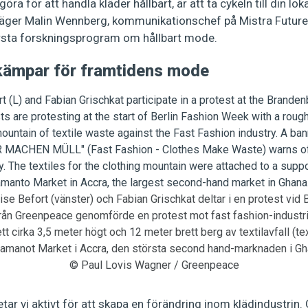
öra för att handla kläder hållbart, är att ta cykeln till din lok
äger Malin Wennberg, kommunikationschef på Mistra Future
örsta forskningsprogram om hållbart mode.
kämpar för framtidens mode
se Befort (vänster) och Fabian Grischkat deltar i en protest vid 
 från Greenpeace genomförde en protest mot fast fashion-industrin
 cirka 3,5 meter högt och 12 meter brett berg av textilavfall (te
amanot Market i Accra, den största second hand-marknaden i Gh
© Paul Lovis Wagner / Greenpeace
ar vi aktivt för att skapa en förändring inom klädindustrin.