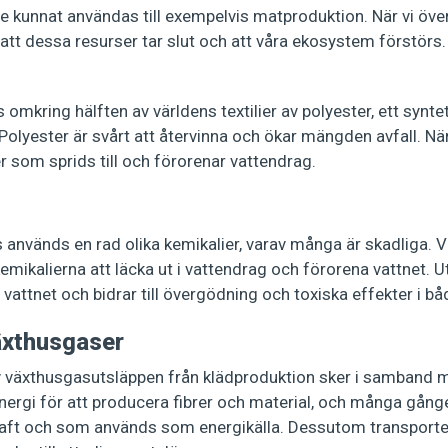
 kunnat användas till exempelvis matproduktion. När vi öv
i att dessa resurser tar slut och att våra ekosystem förstörs.
 omkring hälften av världens textilier av polyester, ett synt
. Polyester är svårt att återvinna och ökar mängden avfall. Nä
r som sprids till och förorenar vattendrag.
as används en rad olika kemikalier, varav många är skadliga. V
kemikalierna att läcka ut i vattendrag och förorena vattnet. 
 vattnet och bidrar till övergödning och toxiska effekter i b
äxthusgaser
v växthusgasutsläppen från klädproduktion sker i samband me
nergi för att producera fibrer och material, och många gång
ft och som används som energikälla. Dessutom transporter