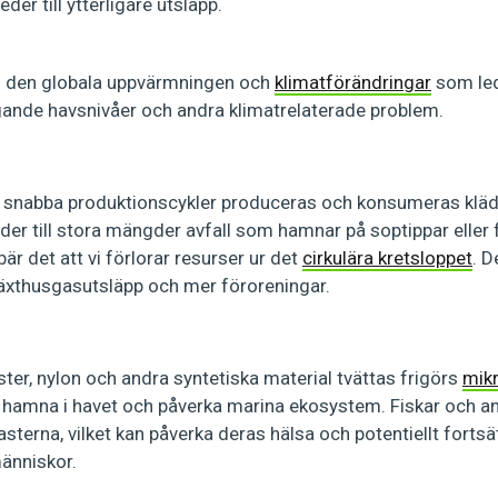
leder till ytterligare utsläpp.
ill den globala uppvärmningen och
klimatförändringar
som led
igande havsnivåer och andra klimatrelaterade problem.
 snabba produktionscykler produceras och konsumeras kläder
eder till stora mängder avfall som hamnar på soptippar eller 
är det att vi förlorar resurser ur det
cirkulära kretsloppet
. 
 växthusgasutsläpp och mer föroreningar.
ster, nylon och andra syntetiska material tvättas frigörs
mikr
n hamna i havet och påverka marina ekosystem. Fiskar och 
asterna, vilket kan påverka deras hälsa och potentiellt fortsä
människor.