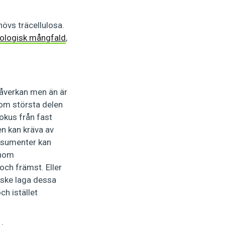
hövs träcellulosa.
iologisk mångfald
,
åverkan men än är
rsom största delen
fokus från fast
en kan kräva av
onsumenter kan
enom
ch främst. Eller
nske laga dessa
ch istället