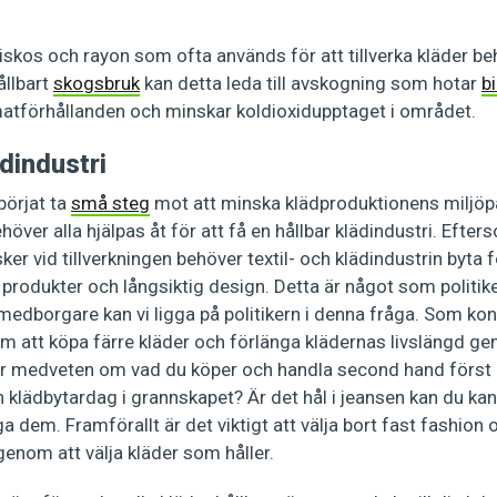
iskos och rayon som ofta används för att tillverka kläder be
ållbart
skogsbruk
kan detta leda till avskogning som hotar
b
imatförhållanden och minskar koldioxidupptaget i området.
ädindustri
börjat ta
små steg
mot att minska klädproduktionens miljöp
ehöver alla hjälpas åt för att få en hållbar klädindustri. Efte
ker vid tillverkningen behöver textil- och klädindustrin byta 
ra produkter och långsiktig design. Detta är något som politik
medborgare kan vi ligga på politikern i denna fråga. Som k
m att köpa färre kläder och förlänga klädernas livslängd g
r medveten om vad du köper och handla second hand först o
n klädbytardag i grannskapet? Är det hål i jeansen kan du ka
nga dem. Framförallt är det viktigt att välja bort fast fashion o
 genom att välja kläder som håller.