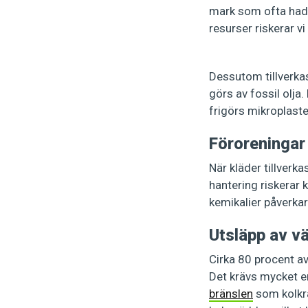
mark som ofta hade
resurser riskerar v
Dessutom tillverkas
görs av fossil olja
frigörs mikroplaste
Föroreningar
När kläder tillverk
hantering riskerar 
kemikalier påverkar
Utsläpp av v
Cirka 80 procent a
Det krävs mycket e
bränslen
som kolkra