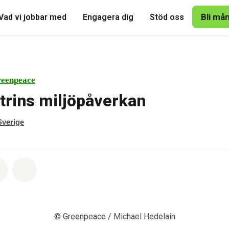
Bli må
Vad vi jobbar med
Engagera dig
Stöd oss
eenpeace
trins miljöpåverkan
verige
tsapp
på Facebook
Dela via Email
Share on Bluesky
© Greenpeace / Michael Hedelain