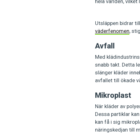
hela världen, vilket 
Utsläppen bidrar t
väderfenomen
, st
Avfall
Med klädindustrins
snabb takt. Detta l
slänger kläder inneb
avfallet till ökade
Mikroplast
När kläder av polye
Dessa partiklar ka
kan få i sig mikropl
näringskedjan till 