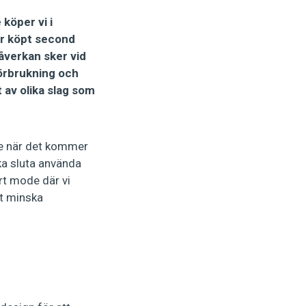
köper vi i
är köpt second
åverkan sker vid
förbrukning och
t av olika slag som
de när det kommer
ska sluta använda
rt mode där vi
tt minska