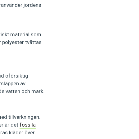
eranvänder jordens
etiskt material som
r polyester tvättas
id oförsiktig
Utsläppen av
åde vatten och mark.
d tillverkningen.
er är det
fossila
as kläder över