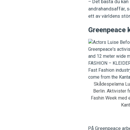
– Det bästa du kan g
andrahandsaffär, s
ett av världens st
Greenpeace 
Skådespelarna Lui
Berlin. Aktivister
Fashin Week med ett
Kant
På Greenpeace arbet