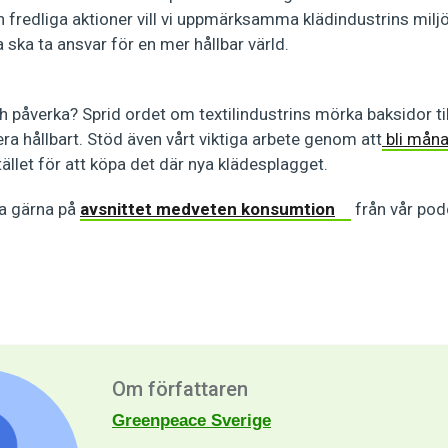
 fredliga aktioner vill vi uppmärksamma klädindustrins mil
a ska ta ansvar för en mer hållbar värld.
h påverka? Sprid ordet om textilindustrins mörka baksidor ti
a hållbart. Stöd även vårt viktiga arbete genom att
bli måna
tället för att köpa det där nya klädesplagget.
a gärna på
avsnittet medveten konsumtion
från vår pod
Om författaren
Greenpeace Sverige