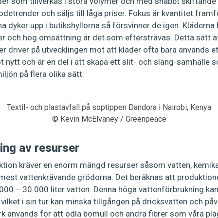
der som tillverkas i stora volymer och med snabbt skiftande 
etrender och säljs till låga priser. Fokus är kvantitet framfö
 dyker upp i butikshyllorna så försvinner de igen. Kläderna h
r och hög omsättning är det som eftersträvas. Detta sätt att
r driver på utvecklingen mot att kläder ofta bara används et
t nytt och är en del i att skapa ett slit- och släng-samhälle 
ljön på flera olika sätt.
Textil- och plastavfall på soptippen Dandora i Nairobi, Kenya
© Kevin McElvaney / Greenpeace
ng av resurser
ktion kräver en enorm mängd resurser såsom vatten, kemikal
 mest vattenkrävande grödorna. Det beräknas att produktione
000 – 30 000 liter vatten. Denna höga vattenförbrukning kan l
 vilket i sin tur kan minska tillgången på dricksvatten och på
används för att odla bomull och andra fibrer som våra plagg