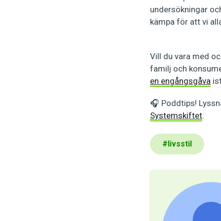
undersökningar och
kämpa för att vi all
Vill du vara med oc
familj och konsumer
en engångsgåva
is
🎧 Poddtips! Lyssn
Systemskiftet
.
#
livsstil