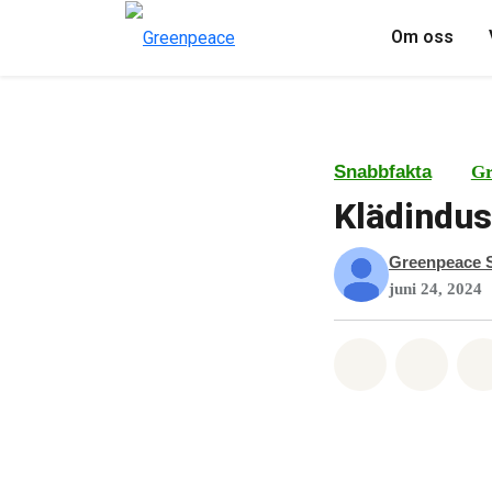
Om oss
Snabbfakta
Gr
Klädindus
Greenpeace S
juni 24, 2024
Dela på Wha
Dela 