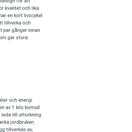
design för att
r kvalitet och lika
ar en kort livscykel
 tillverka och
t par gånger innan
som ger stora
ier och energi.
n av 1 kilo bomull
eda till uttorkning
verka jordbruken.
 tillverkas av,