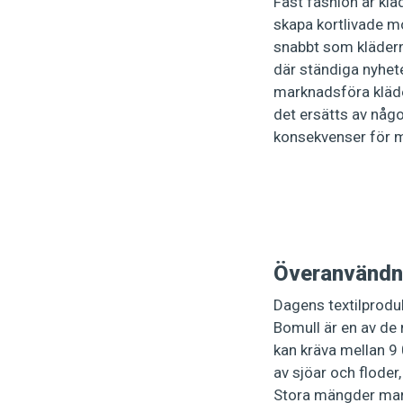
Fast fashion är klä
skapa kortlivade mod
snabbt som kläderna
där ständiga nyhete
marknadsföra kläde
det ersätts av någo
konsekvenser för mi
Överanvändni
Dagens textilprodu
Bomull är en av de
kan kräva mellan 9 
av sjöar och floder,
Stora mängder mark 