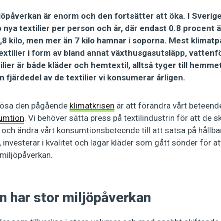
jöpåverkan är enorm och den fortsätter att öka. I Sverige 
 nya textilier per person och år, där endast 0.8 procent 
,8 kilo, men mer än 7 kilo hamnar i soporna. Mest klimatp
textilier i form av bland annat växthusgasutsläpp, vatten
ilier är både kläder och hemtextil, alltså tyger till hemme
n fjärdedel av de textilier vi konsumerar årligen.
t lösa den pågående
klimatkrisen
är att förändra vårt beteen
umtion
. Vi behöver sätta press på textilindustrin för att de 
och ändra vårt konsumtionsbeteende till att satsa på hållba
investerar i kvalitet och lagar kläder som gått sönder för a
 miljöpåverkan.
n har stor miljöpåverkan