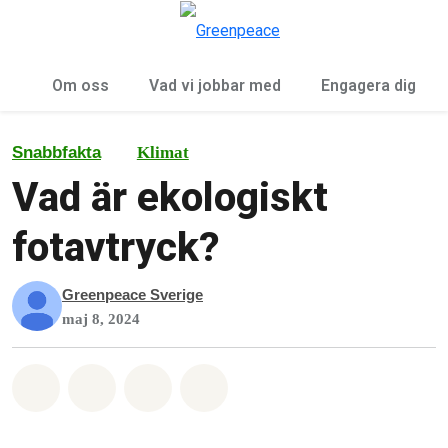
Öp
Meny
Om oss
Vad vi jobbar med
Engagera dig
Snabbfakta
Klimat
Vad är ekologiskt
fotavtryck?
Greenpeace Sverige
maj 8, 2024
Dela på Whatsapp
Dela på Facebook
Dela via Email
Share on Bluesky