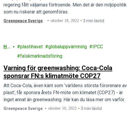
regering fått väljarnas förtroende. Men det är den miljöpolitik
som nu riskerar att genomföras.
Greenpeace Sverige
oktober 18, 2022
3 min lästid
Ha
plastihavet
globaluppvärmning
IPCC
v
falskmarknadsföring
Varning för greenwashing: Coca-Cola
sponsrar FN:s klimatmöte COP27
Att Coca-Cola, även känt som ‘världens största förorenare av
plast’, får sponsra årets FN-möte om klimatet (COP27) - är
inget annat än greenwashing. Här kan du läsa mer om varför.
Greenpeace Sverige
oktober 10, 2022
3 min lästid