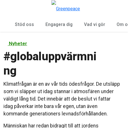
Öp
Meny
Stöd oss
Engagera dig
Vad vi gör
Om o
Nyheter
#
globaluppvärmni
ng
Klimatfrågan är en av vår tids ödesfrågor. De utsläpp
som vi släpper ut idag stannar i atmosfären under
väldigt lång tid. Det innebär att de beslut vi fattar
idag påverkar inte bara vår egen, utan även
kommande generationers levnadsförhållanden.
Människan har redan bidragit till att jordens