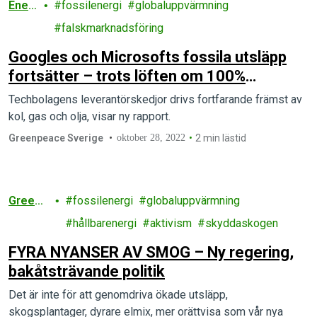
Ener
fossilenergi
globaluppvärmning
gi
falskmarknadsföring
Googles och Microsofts fossila utsläpp
fortsätter – trots löften om 100%
förnybar energi
Techbolagens leverantörskedjor drivs fortfarande främst av
kol, gas och olja, visar ny rapport.
Greenpeace Sverige
oktober 28, 2022
2 min lästid
Greenp
fossilenergi
globaluppvärmning
eace
hållbarenergi
aktivism
skyddaskogen
FYRA NYANSER AV SMOG – Ny regering,
bakåtsträvande politik
Det är inte för att genomdriva ökade utsläpp,
skogsplantager, dyrare elmix, mer orättvisa som vår nya