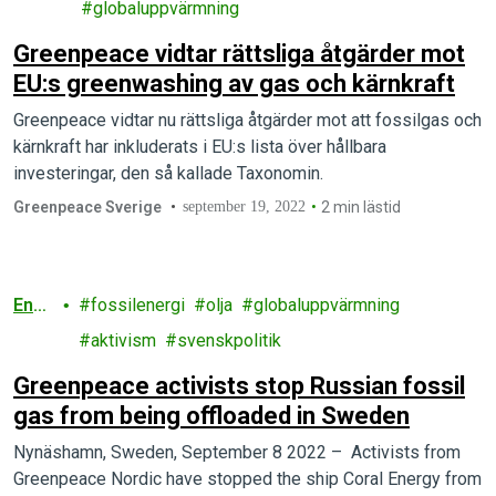
gi
globaluppvärmning
Greenpeace vidtar rättsliga åtgärder mot
EU:s greenwashing av gas och kärnkraft
Greenpeace vidtar nu rättsliga åtgärder mot att fossilgas och
kärnkraft har inkluderats i EU:s lista över hållbara
investeringar, den så kallade Taxonomin.
Greenpeace Sverige
september 19, 2022
2 min lästid
Ener
fossilenergi
olja
globaluppvärmning
gi
aktivism
svenskpolitik
Greenpeace activists stop Russian fossil
gas from being offloaded in Sweden
Nynäshamn, Sweden, September 8 2022 – Activists from
Greenpeace Nordic have stopped the ship Coral Energy from