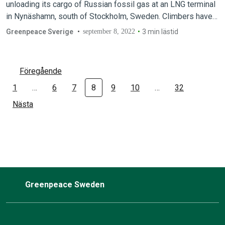
unloading its cargo of Russian fossil gas at an LNG terminal
in Nynäshamn, south of Stockholm, Sweden. Climbers have
occupied the cranes that unload the gas from the ship while
Greenpeace Sverige
september 8, 2022
3 min lästid
Greenpeace sailing vessel SY Witness and activists in…
Föregående
1
…
6
7
8
9
10
…
32
Nästa
Greenpeace Sweden