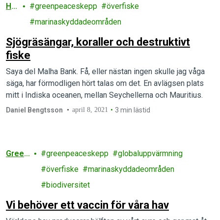
Ha
greenpeaceskepp
överfiske
v
marinaskyddadeområden
Sjögräsängar, koraller och destruktivt
fiske
Saya del Malha Bank. Få, eller nästan ingen skulle jag våga
säga, har förmodligen hört talas om det. En avlägsen plats
mitt i Indiska oceanen, mellan Seychellerna och Mauritius.
Daniel Bengtsson
april 8, 2021
3 min lästid
Green
greenpeaceskepp
globaluppvärmning
peace
överfiske
marinaskyddadeområden
biodiversitet
Vi behöver ett vaccin för våra hav