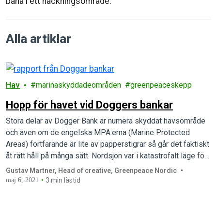
bana i ett häckningsområde.
Alla artiklar
Hav
marinaskyddadeområden
greenpeaceskepp
Hopp för havet vid Doggers bankar
Stora delar av Dogger Bank är numera skyddat havsområde
och även om de engelska MPA:erna (Marine Protected
Areas) fortfarande är lite av papperstigrar så går det faktiskt
åt rätt håll på många sätt. Nordsjön var i katastrofalt läge för
några decennier sedan, men sedan dess har idogt
Gustav Martner, Head of creative, Greenpeace Nordic
påverkansarbete från miljöorganisationer och gräsrötter
maj 6, 2021
3 min lästid
sakta ökat antalet…