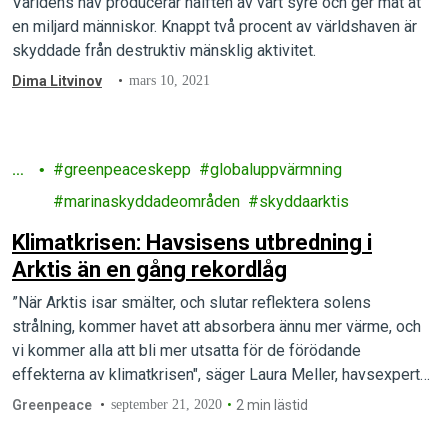
Världens hav producerar hälften av vårt syre och ger mat åt
en miljard människor. Knappt två procent av världshaven är
skyddade från destruktiv mänsklig aktivitet.
Dima Litvinov
mars 10, 2021
H
greenpeaceskepp
globaluppvärmning
av
marinaskyddadeområden
skyddaarktis
Klimatkrisen: Havsisens utbredning i
Arktis än en gång rekordlåg
”När Arktis isar smälter, och slutar reflektera solens
strålning, kommer havet att absorbera ännu mer värme, och
vi kommer alla att bli mer utsatta för de förödande
effekterna av klimatkrisen", säger Laura Meller, havsexpert
från Greenpeace Norden, på plats i Arktis.
Greenpeace
september 21, 2020
2 min lästid