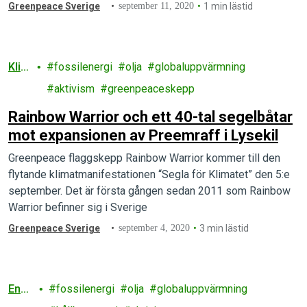
oljeraffinaderi i Lysekil. Grena Knutsen vände om och ligger
Greenpeace Sverige
september 11, 2020
1 min lästid
nu för ankar strax utanför Brofjorden. All annan tankertrafik till
och från raffinaderiet stoppas…
Klim
fossilenergi
olja
globaluppvärmning
at
aktivism
greenpeaceskepp
Rainbow Warrior och ett 40-tal segelbåtar
mot expansionen av Preemraff i Lysekil
Greenpeace flaggskepp Rainbow Warrior kommer till den
flytande klimatmanifestationen “Segla för Klimatet” den 5:e
september. Det är första gången sedan 2011 som Rainbow
Warrior befinner sig i Sverige
Greenpeace Sverige
september 4, 2020
3 min lästid
Ener
fossilenergi
olja
globaluppvärmning
gi