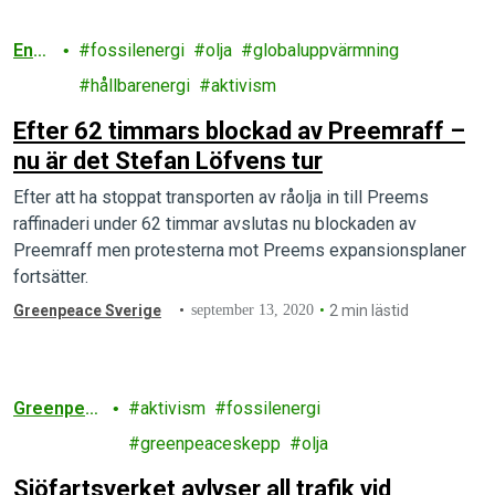
Ener
fossilenergi
olja
globaluppvärmning
gi
hållbarenergi
aktivism
Efter 62 timmars blockad av Preemraff –
nu är det Stefan Löfvens tur
Efter att ha stoppat transporten av råolja in till Preems
raffinaderi under 62 timmar avslutas nu blockaden av
Preemraff men protesterna mot Preems expansionsplaner
fortsätter.
Greenpeace Sverige
september 13, 2020
2 min lästid
Greenpea
aktivism
fossilenergi
ce
greenpeaceskepp
olja
Sjöfartsverket avlyser all trafik vid