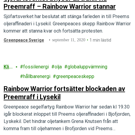
Preemraff – Rainbow Warrior stannar
Sjöfartsverket har beslutat att stänga farleden in till Preems
oljeraffinaderi i Lysekil. Greenpeaces skepp Rainbow Warrior
kommer att stanna kvar och fortsätta protesten.
Greenpeace Sverige
september 11, 2020
1 min lästid
Klim
fossilenergi
olja
globaluppvärmning
at
hållbarenergi
greenpeaceskepp
Rainbow Warrior fortsätter blockaden av
Preemraff i Lysekil
Greenpeace segelfartyg Rainbow Warrior har sedan kl 19.30
igår blockerat inloppet till Preems oljeraffinaderi i Bjofjorden,
Lyskekil. Det hindrar oljetankern Grena Knutsen från att
komma fram till oljehamnen i Brofjorden vid Preems