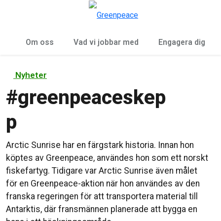
Öp
Meny
Om oss
Vad vi jobbar med
Engagera dig
Nyheter
#
greenpeaceskep
p
Arctic Sunrise har en färgstark historia. Innan hon
köptes av Greenpeace, användes hon som ett norskt
fiskefartyg. Tidigare var Arctic Sunrise även målet
för en Greenpeace-aktion när hon användes av den
franska regeringen för att transportera material till
Antarktis, där fransmännen planerade att bygga en