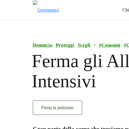
Chi
Denuncia
Proteggi
Scegli
•
#
Consumi
#
C
Ferma gli Al
Intensivi
Firma la petizione
Gran parte della carne che troviamo n