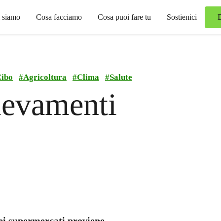
 siamo
Cosa facciamo
Cosa puoi fare tu
Sostienici
ibo
#
Agricoltura
#
Clima
#
Salute
levamenti
ei supermercati proviene