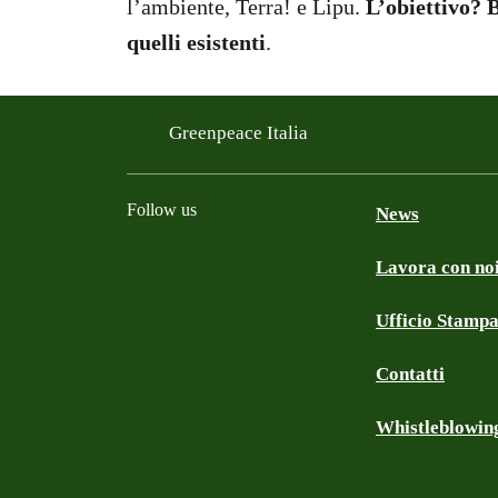
l’ambiente, Terra! e Lipu.
L’obiettivo? B
quelli esistenti
.
Greenpeace Italia
Follow us
News
Lavora con no
Facebook
Instagram
Twitter
Linkedin
TikTok
YouTube
Ufficio Stamp
Contatti
Whistleblowin