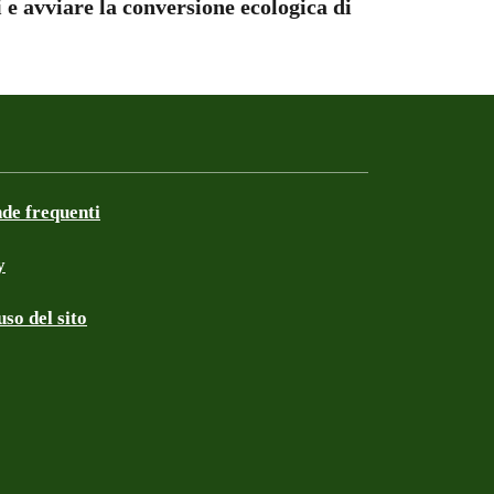
 e avviare la conversione ecologica di
e frequenti
y
so del sito