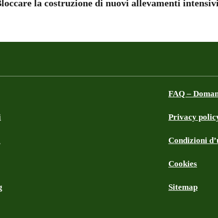
loccare la costruzione di nuovi allevamenti intensivi
FAQ – Domand
i
Privacy polic
a
Condizioni d’u
Cookies
g
Sitemap