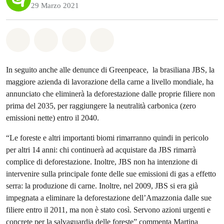
29 Marzo 2021
Share on Whatsapp
Share on Facebook
Share on Twitter
Share via Email
In seguito anche alle denunce di Greenpeace, la brasiliana JBS, la
maggiore azienda di lavorazione della carne a livello mondiale, ha
annunciato che eliminerà la deforestazione dalle proprie filiere non
prima del 2035, per raggiungere la neutralità carbonica (zero
emissioni nette) entro il 2040.
“Le foreste e altri importanti biomi rimarranno quindi in pericolo
per altri 14 anni: chi continuerà ad acquistare da JBS rimarrà
complice di deforestazione. Inoltre, JBS non ha intenzione di
intervenire sulla principale fonte delle sue emissioni di gas a effetto
serra: la produzione di carne. Inoltre, nel 2009, JBS si era già
impegnata a eliminare la deforestazione dell’Amazzonia dalle sue
filiere entro il 2011, ma non è stato così. Servono azioni urgenti e
concrete per la salvaguardia delle foreste” commenta Martina