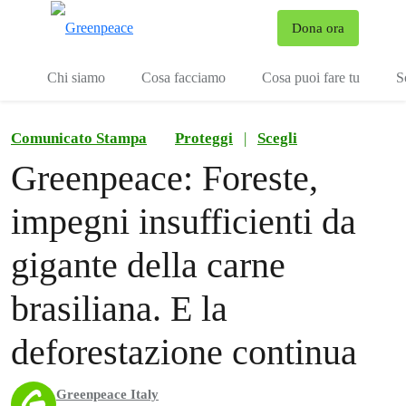
To
Dona ora
Menu
Chi siamo
Cosa facciamo
Cosa puoi fare tu
S
Comunicato Stampa
Proteggi
|
Scegli
Greenpeace: Foreste,
impegni insufficienti da
gigante della carne
brasiliana. E la
deforestazione continua
Greenpeace Italy