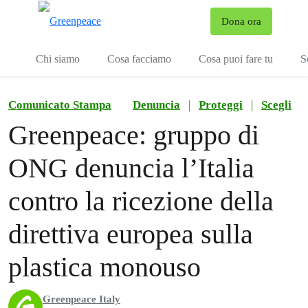
To
Dona ora
Menu
Chi siamo
Cosa facciamo
Cosa puoi fare tu
S
Comunicato Stampa
Denuncia
|
Proteggi
|
Scegli
Greenpeace: gruppo di
ONG denuncia l’Italia
contro la ricezione della
direttiva europea sulla
plastica monouso
Greenpeace Italy