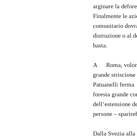
arginare la defor
Finalmente le azi
comunitario dovra
distruzione o al d
basta.
A Roma, volonta
grande striscione
Patuanelli ferma 
foresta grande co
dell’estensione 
persone – sparire
Dalla Svezia alla