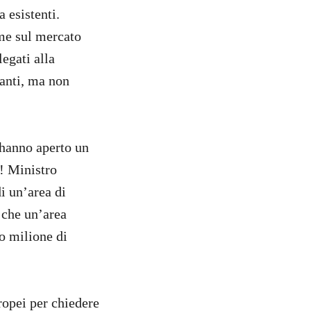
 esistenti.
me sul mercato
egati alla
vanti, ma non
hanno aperto un
i! Ministro
i un’area di
 che un’area
o milione di
ropei per chiedere