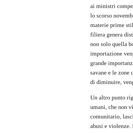
ai ministri compet
lo scorso novembre
materie prime sti
filiera genera dis
non solo quella bo
importazione veng
grande importanza
savane e le zone u
di diminuire, ve
Un altro punto rig
umani, che non vi
comunitario, lasci
abusi e violenze. 