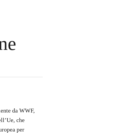
one
lmente da WWF,
ll’Ue, che
uropea per