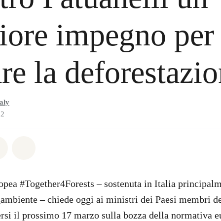
iore impegno per
re la deforestazi
aly
22
atsapp
on Facebook
Share on Twitter
Share via Email
opea #Together4Forests – sostenuta in Italia principa
mbiente – chiede oggi ai ministri dei Paesi membri de
si il prossimo 17 marzo sulla bozza della normativa e