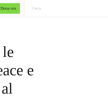
Dona ora
Cer
 le
ace e
al