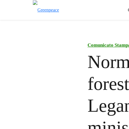
Comunicato Stamp
Norma
fores
Legam
minis