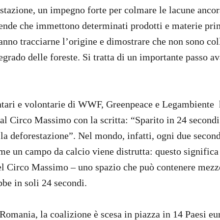
estazione, un impegno forte per colmare le lacune ancora
ende che immettono determinati prodotti e materie pri
nno tracciarne l’origine e dimostrare che non sono coll
egrado delle foreste. Si tratta di un importante passo a
ri e volontarie di WWF, Greenpeace e Legambiente 
 al Circo Massimo con la scritta: “Sparito in 24 second
la deforestazione”. Nel mondo, infatti, ogni due second
me un campo da calcio viene distrutta: questo significa
del Circo Massimo – uno spazio che può contenere mezz
bbe in soli 24 secondi.
 Romania, la coalizione è scesa in piazza in 14 Paesi eu