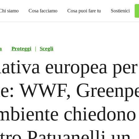
Chi siamo
Cosa facciamo
Cosa puoi fare tu
Sostienici
a
Proteggi
|
Scegli
tiva europea per
te: WWF, Greenpe
biente chiedono 
tro Patuanelli un