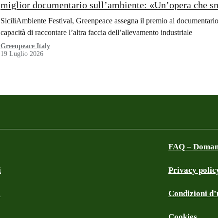
miglior documentario sull’ambiente: «Un’opera che sm
allevamenti intensivi»
SiciliAmbiente Festival, Greenpeace assegna il premio al documentario 
capacità di raccontare l’altra faccia dell’allevamento industriale
Greenpeace Italy
19 Luglio 2026
FAQ – Domand
i
Privacy polic
a
Condizioni d’u
Cookies