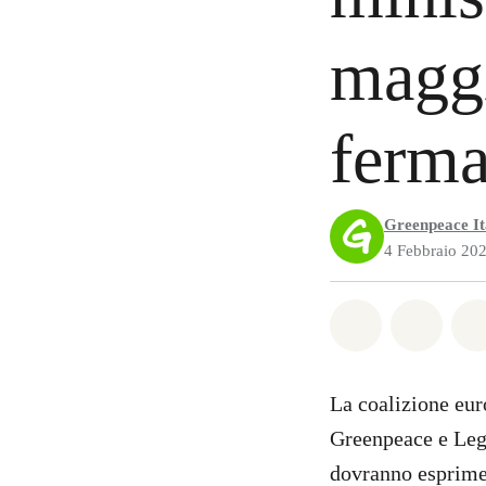
magg
ferma
Greenpeace It
4 Febbraio 20
Share on Wh
Share 
La coalizione eur
Greenpeace e Lega
dovranno esprimer