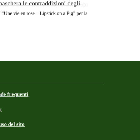
aschera le contraddizioni degli
“Une vie en rose – Lipstick on a Pig” per la
e frequenti
y
so del sito