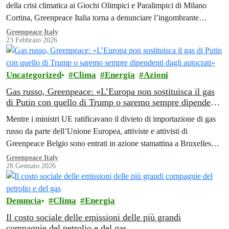
della crisi climatica ai Giochi Olimpici e Paralimpici di Milano
PRENDE IL FESTIVAL DA AZIENDE RESPONSABILI
Cortina, Greenpeace Italia torna a denunciare l’ingombrante
DELLA CRISI CLIMATICA»
presenza di Eni al Festival…
Greenpeace Italy
23 Febbraio 2026
Uncategorized
Clima
Energia
Azioni
Gas russo, Greenpeace: «L’Europa non sostituisca il gas
di Putin con quello di Trump o saremo sempre dipendenti
dagli autocrati»
Mentre i ministri UE ratificavano il divieto di importazione di gas
russo da parte dell’Unione Europea, attiviste e attivisti di
Greenpeace Belgio sono entrati in azione stamattina a Bruxelles
per…
Greenpeace Italy
28 Gennaio 2026
Denuncia
Clima
Energia
Il costo sociale delle emissioni delle più grandi
compagnie del petrolio e del gas