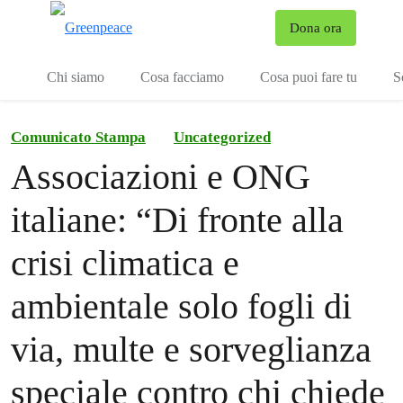
To
Dona ora
Menu
Chi siamo
Cosa facciamo
Cosa puoi fare tu
S
Comunicato Stampa
Uncategorized
Associazioni e ONG
italiane: “Di fronte alla
crisi climatica e
ambientale solo fogli di
via, multe e sorveglianza
speciale contro chi chiede