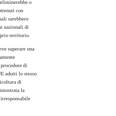
 eliminerebbe o
ttenuti con
uali sarebbero
ni nazionali di
rio territorio.
eve superare una
aramente
 procedure di
E adotti lo stesso
icoltura di
imostrata la
 irresponsabile