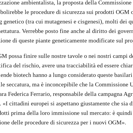
zzazione ambientalista, la proposta della Commissione
olirebbe le procedure di sicurezza sui prodotti OGM o
g genetico (tra cui mutagenesi e cisgenesi), molti dei q
hettatura. Verrebbe posto fine anche al diritto dei gover
zione di queste piante geneticamente modificate sul prop
 possa finire sulle nostre tavole o nei nostri campi d
ifica del rischio, avere una tracciabilità ed essere chi
ziende biotech hanno a lungo considerato queste basilari
ile seccatura, ma è inconcepibile che la Commissione U
ara Federica Ferrario, responsabile della campagna Agr
 «I cittadini europei si aspettano giustamente che sia d
dotti prima della loro immissione sul mercato: è quindi
zione delle procedure di sicurezza per i nuovi OGM».