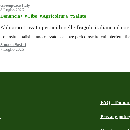
Greenpeace Italy
8 Luglio 2026
Denuncia
Cibo
Agricoltura
Salute
Abbiamo trovato pesticidi nelle fragole italiane ed eu
Le nostre analisi hanno rilevato sostanze pericolose tra cui interferent
Simona Savini
7 Luglio 2026
FAQ – Domand
i
Privacy polic