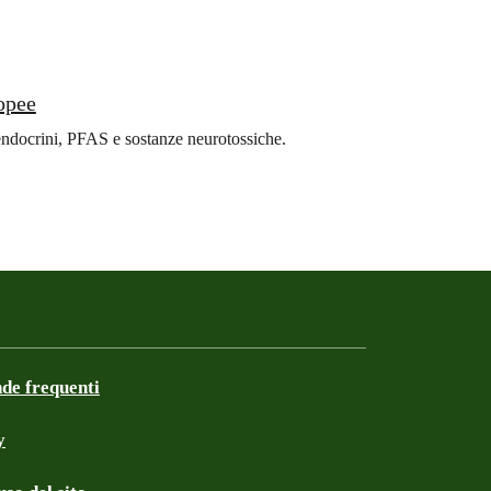
ropee
i endocrini, PFAS e sostanze neurotossiche.
e frequenti
y