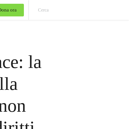
Dona ora
Cer
e: la
lla
 non
iritti