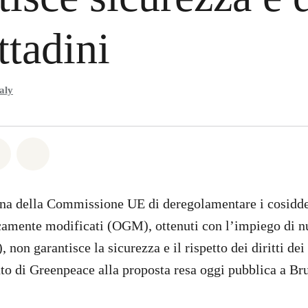
ttadini
aly
atsapp
on Facebook
Share on Twitter
Share via Email
rna della Commissione UE di deregolamentare i cosidde
camente modificati (OGM), ottenuti con l’impiego di n
non garantisce la sicurezza e il rispetto dei diritti de
o di Greenpeace alla proposta resa oggi pubblica a Br