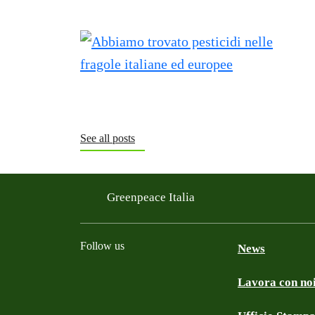
See all posts
Greenpeace Italia
Follow us
News
Lavora con no
Facebook
Instagram
Twitter
Linkedin
TikTok
YouTube