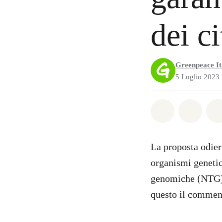
dei ci
Greenpeace It
5 Luglio 2023
Share on Wh
Share 
La proposta odie
organismi geneti
genomiche (NTG), 
questo il comment