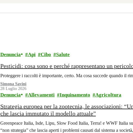
Denuncia
Api
Cibo
Salute
Pesticidi: cosa sono e perché rappresentano un pericol
Proteggere i raccolti è importante, certo. Ma cosa succede quando il ri
Simona Savini
28 Luglio 2026
Denuncia
Allevamenti
Inquinamento
Agricoltura
Strategia europea per la zootecnia, le associazioni: “U
che lascia immutato il modello attuale”
Greenpeace Italia, Isde, Lipu, Slow Food Italia, Terra! e WWF Italia su
“non strategia” che lascia aperti i problemi causati dal sistema a società