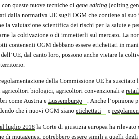
ti con queste nuove tecniche di
gene editing
(editing ge
ati dalla normativa UE sugli OGM che contiene al suo 
 la valutazione scientifica dei rischi per la salute e p
arne la coltivazione o di immetterli sul mercato. La no
dotti contenenti OGM debbano essere etichettati in manie
 dell’UE, dal canto loro, possono anche vietare la colti
erritorio.
eregolamentazione della Commissione UE ha suscitato 
 agricoltori biologici, agricoltori convenzionali e
retai
bri come Austria e
Lussemburgo
. Anche l’opinione 
iedendo che i nuovi OGM siano
etichettati
e
regolament
el luglio 2018
la Corte di giustizia europea ha rilevato c
he di mutagenesi potrebbero essere simili a quelli degl