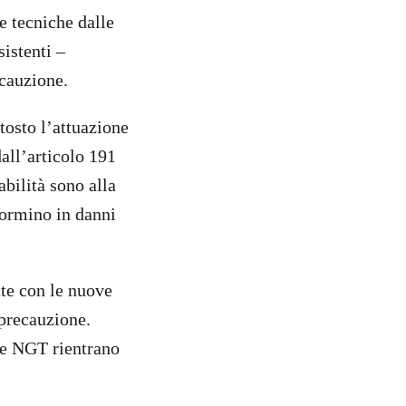
e tecniche dalle
istenti –
ecauzione.
tosto l’attuazione
all’articolo 191
bilità sono alla
sformino in danni
nte con le nuove
 precauzione.
 le NGT rientrano