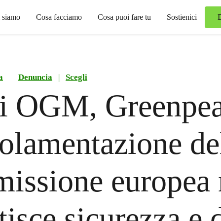
 siamo
Cosa facciamo
Cosa puoi fare tu
Sostienici
a
Denuncia
|
Scegli
i OGM, Greenpeac
olamentazione de
issione europea
isce sicurezza e d