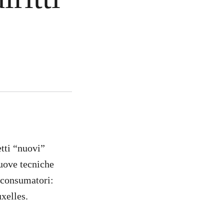
tti “nuovi”
uove tecniche
i consumatori:
uxelles.