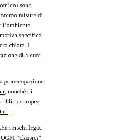
nomico) sono
interno misure di
er l’ambiente
rmativa specifica
ra chiara. I
vazione di alcuni
la preoccupazione
ler
, nonché di
pubblica europea
ati
.
he i rischi legati
i OGM “classici”.