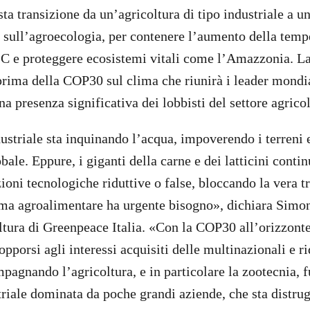
ta transizione da un’agricoltura di tipo industriale a u
 sull’agroecologia, per contenere l’aumento della tem
°C e proteggere ecosistemi vitali come l’Amazzonia. La 
rima della COP30 sul clima che riunirà i leader mondia
a presenza significativa dei lobbisti del settore agrico
ustriale sta inquinando l’acqua, impoverendo i terreni 
ale. Eppure, i giganti della carne e dei latticini conti
oni tecnologiche riduttive o false, bloccando la vera t
tema agroalimentare ha urgente bisogno», dichiara Simon
ura di Greenpeace Italia. «Con la COP30 all’orizzonte,
porsi agli interessi acquisiti delle multinazionali e ri
pagnando l’agricoltura, e in particolare la zootecnia, f
riale dominata da poche grandi aziende, che sta distr