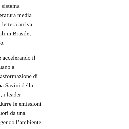
n sistema
peratura media
lettera arriva
li in Brasile,
lo.
e accelerando il
nuano a
rasformazione di
a Savini della
 i leader
durre le emissioni
uori da una
uggendo l’ambiente