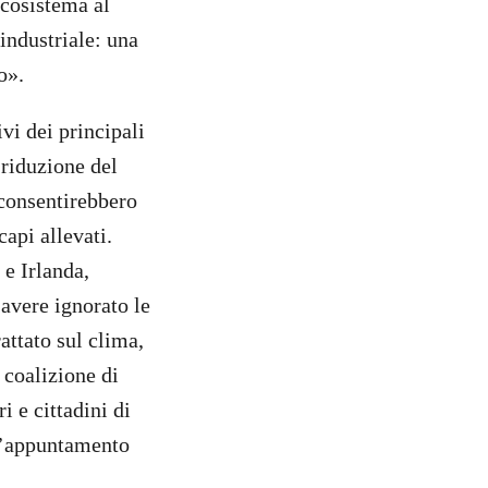
ecosistema al
industriale: una
o».
vi dei principali
 riduzione del
 consentirebbero
capi allevati.
 e Irlanda,
 avere ignorato le
rattato sul clima,
 coalizione di
i e cittadini di
l’appuntamento