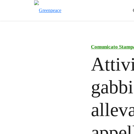
Comunicato Stamp
Attiv
gabbi
allev
appel