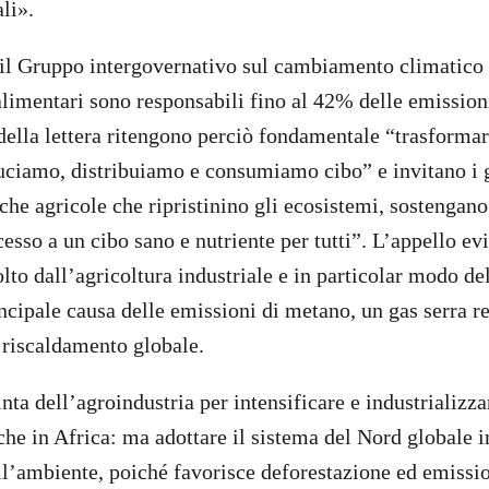
li».
il Gruppo intergovernativo sul cambiamento climatico 
alimentari sono responsabili fino al 42% delle emissioni
i della lettera ritengono perciò fondamentale “trasforma
uciamo, distribuiamo e consumiamo cibo” e invitano i 
che agricole che ripristinino gli ecosistemi, sostengano
esso a un cibo sano e nutriente per tutti”. L’appello evi
to dall’agricoltura industriale e in particolar modo del
incipale causa delle emissioni di metano, un gas serra r
l riscaldamento globale.
nta dell’agroindustria per intensificare e industrializza
che in Africa: ma adottare il sistema del Nord globale i
ull’ambiente, poiché favorisce deforestazione ed emissio