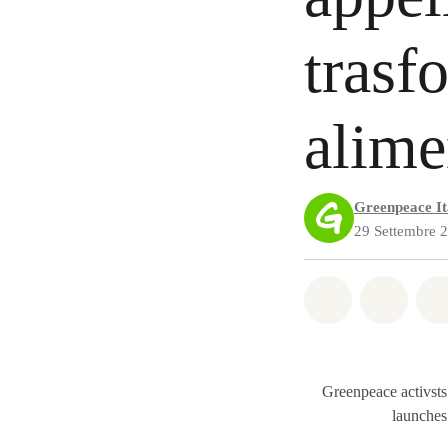
trasf
alime
Greenpeace It
29 Settembre 
Share on Wh
Share 
Greenpeace activsts
launches 