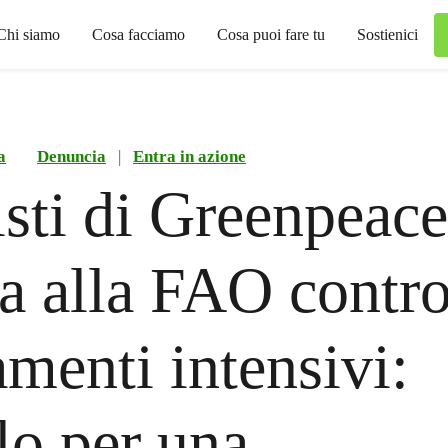
Chi siamo
Cosa facciamo
Cosa puoi fare tu
Sostienici
a
Denuncia
|
Entra in azione
isti di Greenpeace
a alla FAO contr
amenti intensivi:
lo per una