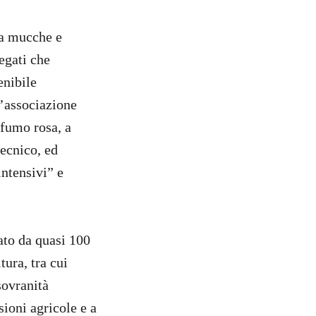
da mucche e
egati che
enibile
l’associazione
 fumo rosa, a
tecnico, ed
intensivi” e
ato da quasi 100
tura, tra cui
sovranità
sioni agricole e a