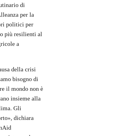
utinario di
lleanza per la
i politici per
 più resilienti al
ricole a
usa della crisi
biamo bisogno di
ire il mondo non è
rano insieme alla
lima. Gli
rto», dichiara
onAid