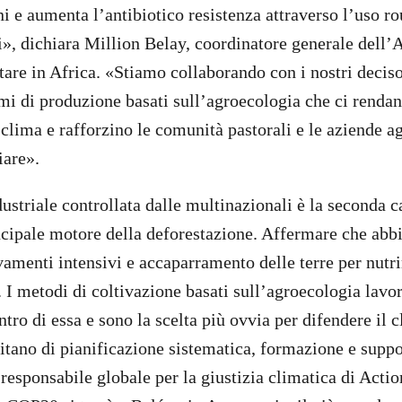
i e aumenta l’antibiotico resistenza attraverso l’uso ro
i», dichiara Million Belay, coordinatore generale dell’A
are in Africa. «Stiamo collaborando con i nostri decisor
i di produzione basati sull’agroecologia che ci rendano
lima e rafforzino le comunità pastorali e le aziende ag
iare».
ustriale controllata dalle multinazionali è la seconda ca
incipale motore della deforestazione. Affermare che ab
vamenti intensivi e accaparramento delle terre per nutr
. I metodi di coltivazione basati sull’agroecologia lavo
tro di essa e sono la scelta più ovvia per difendere il c
sitano di pianificazione sistematica, formazione e suppo
responsabile globale per la giustizia climatica di Acti