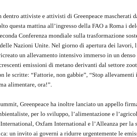
 dentro attiviste e attivisti di Greenpeace mascherati 
lto questa mattina all’ingresso della FAO a Roma i del
seconda Conferenza mondiale sulla trasformazione sost
delle Nazioni Unite. Nel giorno di apertura dei lavori, 
ricreato un allevamento intensivo immerso in un denso
crescenti emissioni di metano derivanti dal settore zoo
on le scritte: “Fattorie, non gabbie”, “Stop allevamenti 
a alimentare, ora!”.
summit, Greenpeace ha inoltre lanciato un appello firm
ientaliste, per lo sviluppo, l’alimentazione e l’agricol
International, Oxfam International e l’Alleanza per la 
ica: un invito ai governi a ridurre urgentemente le emis