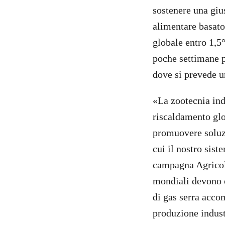
sostenere una gius
alimentare basato
globale entro 1,5
poche settimane p
dove si prevede un
«La zootecnia ind
riscaldamento glob
promuovere soluzi
cui il nostro sis
campagna Agricolt
mondiali devono op
di gas serra accom
produzione indust