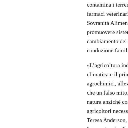
contamina i terren
farmaci veterinar
Sovranità Aliment
promuovere sistem
cambiamento del c
conduzione famil
«L’agricoltura ind
climatica e il pr
agrochimici, alle
che un falso mito
natura anziché con
agricoltori neces
Teresa Anderson, 