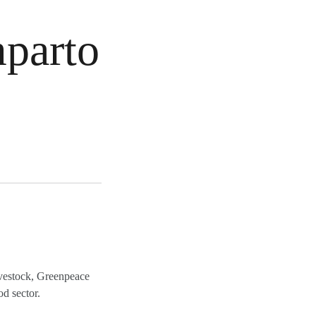
mparto
ivestock, Greenpeace
od sector.