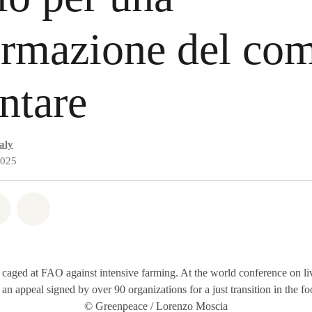
ormazione del co
ntare
aly
2025
atsapp
on Facebook
Share on Twitter
Share via Email
 caged at FAO against intensive farming. At the world conference on l
an appeal signed by over 90 organizations for a just transition in the fo
© Greenpeace / Lorenzo Moscia