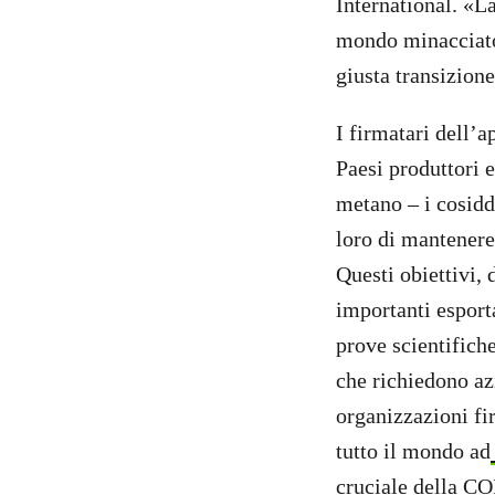
International. «L
mondo minacciato 
giusta transizion
I firmatari dell’a
Paesi produttori e
metano – i cosidde
loro di mantenere 
Questi obiettivi,
importanti esporta
prove scientifiche
che richiedono az
organizzazioni fir
tutto il mondo ad
cruciale della C