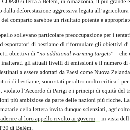
a COP30 si terrà a Belém, in Amazzonia, il più grande 
dalla deforestazione aggressiva legata all’agricoltura 
e del comparto sarebbe un risultato potente e appropriat
ppello sollevano particolare preoccupazione per i tentati
d esportatori di bestiame di riformulare gli obiettivi di
tti obiettivi di “
no additional warming targets
” – che
inalterati gli attuali livelli di emissioni e il numero di 
 destinati a essere adottati da Paesi come Nuova Zelanda
tori di bestiame, sono stati peraltro molto criticati per
, violato l’Accordo di Parigi e i principi di equità del t
ioni più ambiziose da parte delle nazioni più ricche. La
matarie della lettera invita dunque scienziati, agricoltor
aderire al loro appello rivolto ai governi
in vista del
OP30 di Belém.