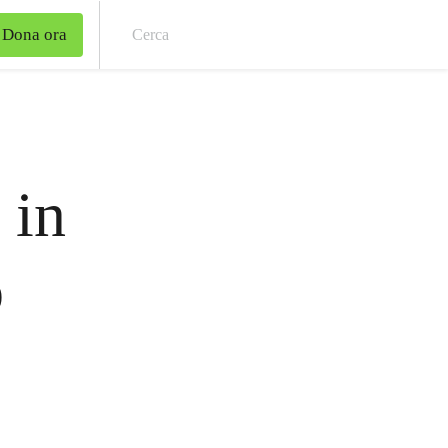
Dona ora
Cer
 in
o