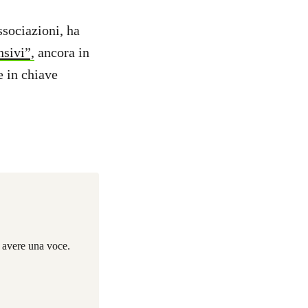
ssociazioni, ha
nsivi”,
ancora in
e in chiave
i avere una voce.