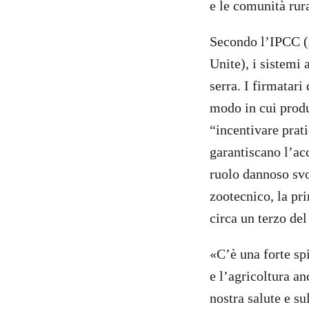
e le comunità rura
Secondo l’IPCC (
Unite), i sistemi 
serra. I firmatar
modo in cui prod
“incentivare prati
garantiscano l’acc
ruolo dannoso svol
zootecnico, la pr
circa un terzo de
«C’è una forte spi
e l’agricoltura an
nostra salute e s