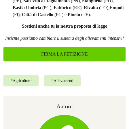
(PE),
San Vito al Tagliamento
(PN),
Stanghella
(PD),
Bastia Umbria
(PG),
Fabbrico
(RE),
Rivalta
(TO),
Empoli
(FI),
Città di Castello
(PG) e
Pineto
(TE).
Sostieni anche tu la nostra proposta di legge
Insieme possiamo cambiare il sistema degli allevamenti intensivi!
FIRMA LA PETIZIONE
#
Agricoltura
#
Allevamenti
Autore