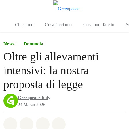
To
Menu
Chi siamo
Cosa facciamo
Cosa puoi fare tu
S
News
Denuncia
Oltre gli allevamenti
intensivi: la nostra
proposta di legge
Greenpeace Italy
24 Marzo 2026
Share on Whatsapp
Share on Facebook
Share on Twitter
Share via Email