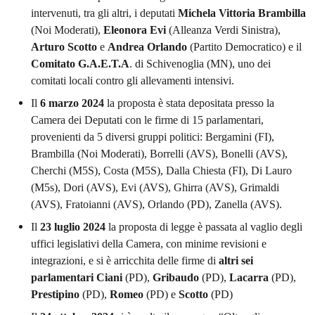
intervenuti, tra gli altri, i deputati
Michela Vittoria Brambilla
(Noi Moderati),
Eleonora Evi
(Alleanza Verdi Sinistra),
Arturo Scotto
e
Andrea Orlando
(Partito Democratico) e il
Comitato G.A.E.T.A
. di Schivenoglia (MN), uno dei
comitati locali contro gli allevamenti intensivi.
Il
6 marzo 2024
la proposta è stata depositata presso la
Camera dei Deputati con le firme di 15 parlamentari,
provenienti da 5 diversi gruppi politici: Bergamini (FI),
Brambilla (Noi Moderati), Borrelli (AVS), Bonelli (AVS),
Cherchi (M5S), Costa (M5S), Dalla Chiesta (FI), Di Lauro
(M5s), Dori (AVS), Evi (AVS), Ghirra (AVS), Grimaldi
(AVS), Fratoianni (AVS), Orlando (PD), Zanella (AVS).
Il
23 luglio 2024
la proposta di legge è passata al vaglio degli
uffici legislativi della Camera, con minime revisioni e
integrazioni, e si è arricchita delle firme di
altri sei
parlamentari
Ciani
(PD),
Gribaudo
(PD),
Lacarra
(PD),
Prestipino
(PD),
Romeo
(PD) e
Scotto
(PD)