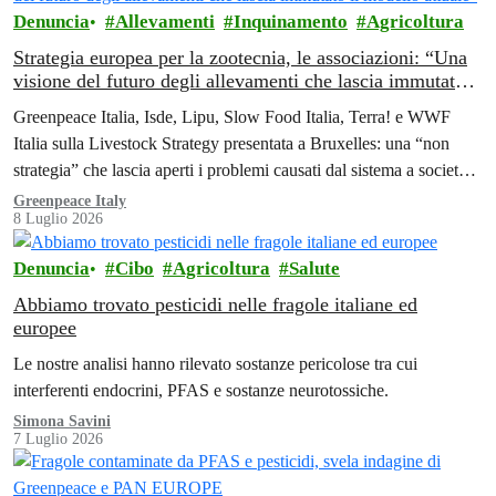
Denuncia
Allevamenti
Inquinamento
Agricoltura
Strategia europea per la zootecnia, le associazioni: “Una
visione del futuro degli allevamenti che lascia immutato il
modello attuale”
Greenpeace Italia, Isde, Lipu, Slow Food Italia, Terra! e WWF
Italia sulla Livestock Strategy presentata a Bruxelles: una “non
strategia” che lascia aperti i problemi causati dal sistema a società,
ambiente e salute.
Greenpeace Italy
8 Luglio 2026
Denuncia
Cibo
Agricoltura
Salute
Abbiamo trovato pesticidi nelle fragole italiane ed
europee
Le nostre analisi hanno rilevato sostanze pericolose tra cui
interferenti endocrini, PFAS e sostanze neurotossiche.
Simona Savini
7 Luglio 2026