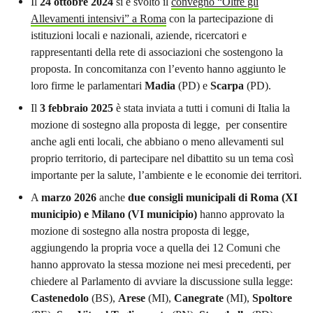
Il
24 ottobre 2024
si è svolto il
convegno “Oltre gli
Allevamenti intensivi” a Roma
con la partecipazione di
istituzioni locali e nazionali, aziende, ricercatori e
rappresentanti della rete di associazioni che sostengono la
proposta. In concomitanza con l’evento hanno aggiunto le
loro firme le parlamentari
Madia
(PD) e
Scarpa
(PD).
Il
3 febbraio 2025
è stata inviata a tutti i comuni di Italia la
mozione di sostegno alla proposta di legge, per consentire
anche agli enti locali, che abbiano o meno allevamenti sul
proprio territorio, di partecipare nel dibattito su un tema così
importante per la salute, l’ambiente e le economie dei territori.
A
marzo 2026
anche
due consigli municipali di Roma (XI
municipio) e Milano (VI municipio)
hanno approvato la
mozione di sostegno alla nostra proposta di legge,
aggiungendo la propria voce a quella dei 12 Comuni che
hanno approvato la stessa mozione nei mesi precedenti, per
chiedere al Parlamento di avviare la discussione sulla legge:
Castenedolo
(BS),
Arese
(MI),
Canegrate
(MI),
Spoltore