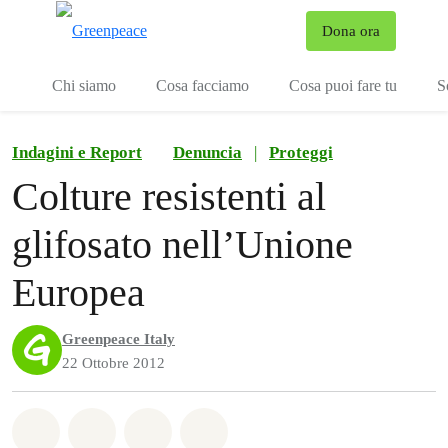
To
Dona ora
Menu
Chi siamo
Cosa facciamo
Cosa puoi fare tu
S
Indagini e Report
Denuncia
|
Proteggi
Colture resistenti al
glifosato nell’Unione
Europea
Greenpeace Italy
22 Ottobre 2012
Share on Whatsapp
Share on Facebook
Share on Twitter
Share via Email