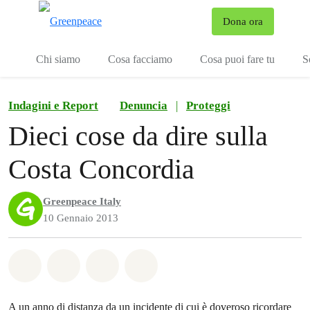
To
Dona ora
Menu
Chi siamo
Cosa facciamo
Cosa puoi fare tu
S
Indagini e Report
Denuncia
|
Proteggi
Dieci cose da dire sulla
Costa Concordia
Greenpeace Italy
10 Gennaio 2013
Share on Whatsapp
Share on Facebook
Share on Twitter
Share via Email
A un anno di distanza da un incidente di cui è doveroso ricordare