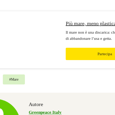
Più mare, meno plastic
Il mare non è una discarica: ch
di abbandonare l’usa e getta.
Partecipa
#
Mare
Autore
Greenpeace Italy