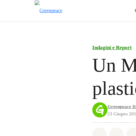
Indagini e Report
Un Me
plast
Greenpeace It
23 Giugno 20
Share on Wh
Share 