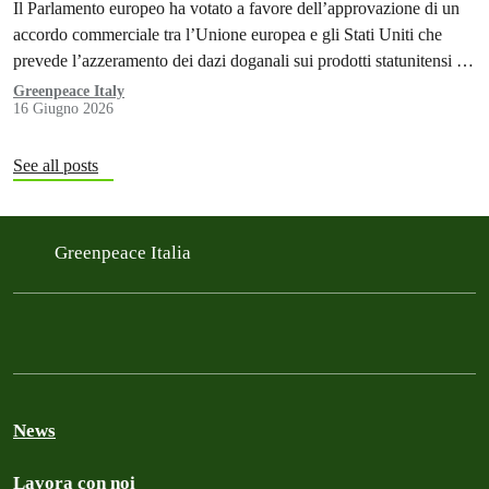
Il Parlamento europeo ha votato a favore dell’approvazione di un
accordo commerciale tra l’Unione europea e gli Stati Uniti che
prevede l’azzeramento dei dazi doganali sui prodotti statunitensi da
parte dell'UE
Greenpeace Italy
16 Giugno 2026
See all posts
Greenpeace Italia
News
Lavora con noi