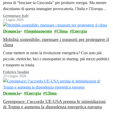
pensa di “bruciare la Gioconda” per produrre energia. Ma mentre
discutiamo di questa immagine provocatoria, l’Italia e l’Europa
stanno vivendo,…
Greenpeace Italy
2 Luglio 2026
Denuncia
Inquinamento
Clima
Energia
Mobilità sostenibile: ripensare i trasporti per proteggere il
clima
Come mettere in moto la rivoluzione energetica? Con auto più
piccole, elettriche, bici e monopattini in sharing, più mezzi pubblici
e trasporto su rotaia.
Federico Spadini
23 Giugno 2026
Denuncia
Energia
Clima
Greenpeace: l’accordo UE-USA premia le intimidazioni
di Trump e aumenta la dipendenza energetica europea