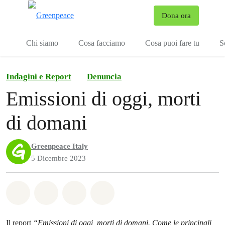
To
Dona ora
Menu
Chi siamo
Cosa facciamo
Cosa puoi fare tu
S
Indagini e Report
Denuncia
Emissioni di oggi, morti
di domani
Greenpeace Italy
5 Dicembre 2023
Share on Whatsapp
Share on Facebook
Share on Twitter
Share via Email
Il report
“Emissioni di oggi, morti di domani. Come le principali