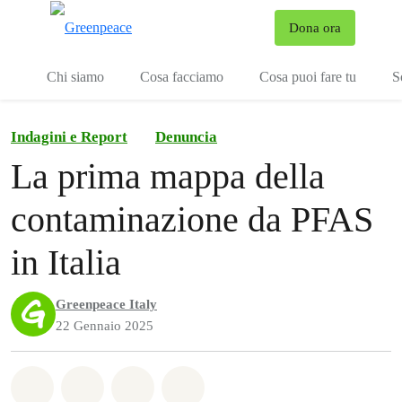
To
Dona ora
Menu
Chi siamo
Cosa facciamo
Cosa puoi fare tu
S
Indagini e Report
Denuncia
La prima mappa della
contaminazione da PFAS
in Italia
Greenpeace Italy
22 Gennaio 2025
Share on Whatsapp
Share on Facebook
Share on Twitter
Share via Email