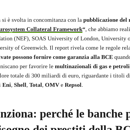
a si è svolta in concomitanza con la
pubblicazione del
urosystem Collateral Framework
“
, che abbiamo real
tion (NEF), SOAS University of London, University o
ersity of Greenwich. Il report rivela come le regole rel
ivate possono fornire come garanzia alla BCE
quando
iniscano per favorire le
multinazionali di gas e petrol
ore totale di 300 miliardi di euro, riguardante i titoli d
i
Eni
,
Shell
,
Total
,
OMV
e
Repsol
.
ziona: perché le banche p
sogno dei prestiti della B