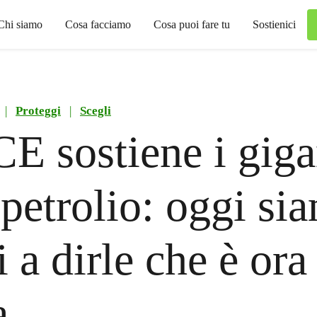
Chi siamo
Cosa facciamo
Cosa puoi fare tu
Sostienici
|
Proteggi
|
Scegli
E sostiene i giga
 petrolio: oggi si
 a dirle che è ora
a