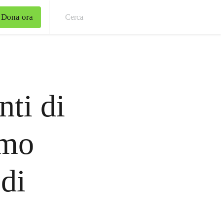
Dona ora
Cer
nti di
amo
 di