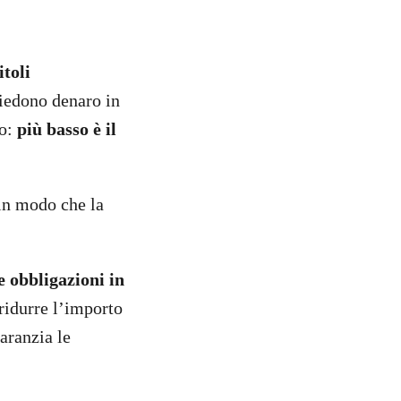
itoli
hiedono denaro in
lo:
più basso è il
 in modo che la
e obbligazioni in
ridurre l’importo
aranzia le