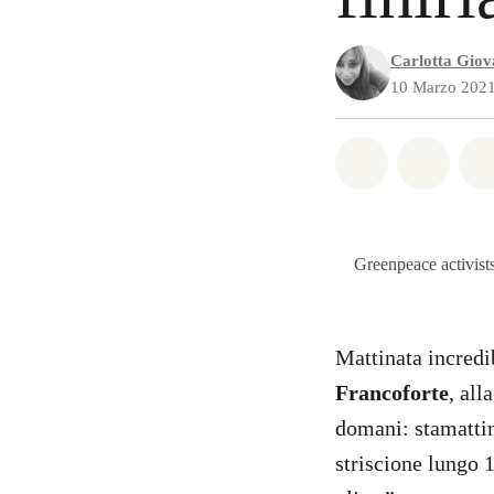
Carlotta Giov
10 Marzo 202
Share on Wh
Share 
Greenpeace activist
Mattinata incredi
Francoforte
, all
domani: stamattin
striscione lungo 1