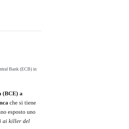
entral Bank (ECB) in
a (BCE) a
anca
che si tiene
anno esposto uno
 ai killer del