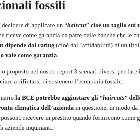
ionali fossili
decidere di applicare un “
haircut
”
cioè un taglio sui t
e riceve come garanzia da parte delle banche che le c
ut
dipende dal rating
(cioè dall’affidabilità) di un tito
o vale come garanzia
.
o proposto nel nostro report 3 scenari diversi per fare
are a rifiutarsi di sostenere l’economia fossile.
enario
la BCE potrebbe aggiustare gli “
haircuts
” dell
ronta climatica dell’azienda
in questione, in modo da 
 possono ricevere in prestito quando forniscono come g
di aziende inquinanti.