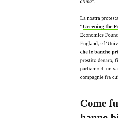
clima
”.
La nostra protest
“
Greening the E
Economics Founda
England, e l’Univ
che le banche pr
prestito denaro, f
parliamo di un val
compagnie fra cu
Come fun
hanno bi