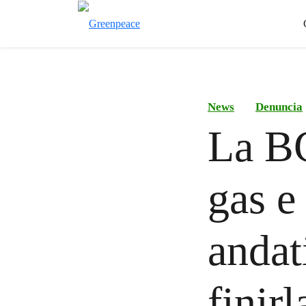
News
Denuncia
La BC
gas e
andati
finirl