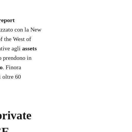
 report
izzato con la New
f the West of
ative agli
assets
 prendono in
io
. Finora
i oltre 60
rivate
CE