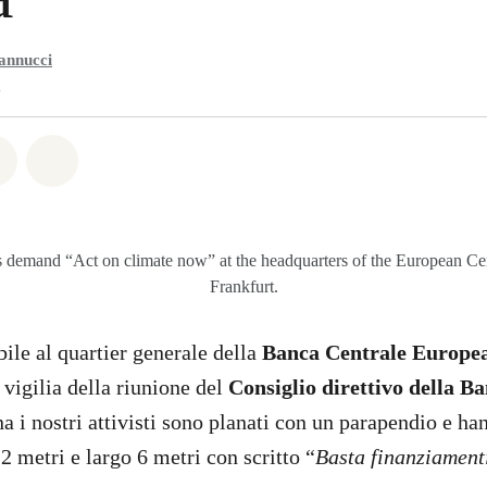
annucci
1
atsapp
on Facebook
Share on Twitter
Share via Email
s demand “Act on climate now” at the headquarters of the European C
Frankfurt.
bile al quartier generale della
Banca Centrale Europe
a vigilia della riunione del
Consiglio direttivo della B
a i nostri attivisti sono planati con un parapendio e h
2 metri e largo 6 metri con scritto “
Basta finanziamenti