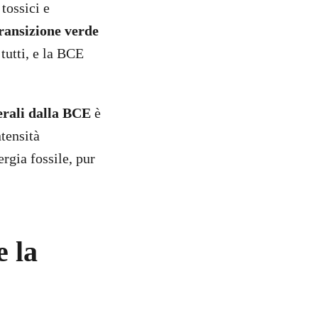
tossici e
ransizione verde
tutti, e la BCE
erali dalla BCE
è
ntensità
ergia fossile, pur
e la