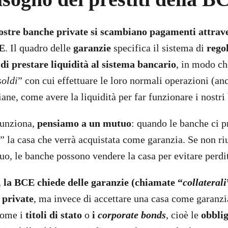
nostre banche private si scambiano pagamenti attrav
CE
. Il quadro delle
garanzie
specifica il sistema di
rego
di prestare liquidità al sistema bancario
, in modo ch
soldi
” con cui effettuare le loro normali operazioni (an
iane, come avere la liquidità per far funzionare i nostr
funziona,
pensiamo a un mutuo
: quando le banche ci p
” la casa che verrà acquistata come garanzia. Se non r
uo, le banche possono vendere la casa per evitare perdit
,
la BCE chiede delle garanzie (chiamate “
collaterali
 private
, ma invece di accettare una casa come garanzia
 come i
titoli
di stato
o
i
corporate bonds
, cioè le
obblig