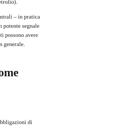
trolio).
trali – in pratica
n potente segnale
tti possono avere
in generale.
come
bbligazioni di