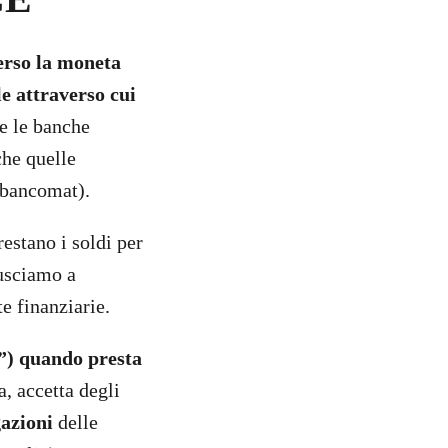
erso la moneta
le attraverso cui
e le banche
che quelle
i bancomat).
restano i soldi per
iusciamo a
e finanziarie.
”) quando presta
, accetta degli
azioni
delle