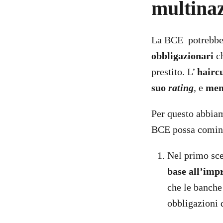
multinaz
La BCE potrebbe 
obbligazionari
ch
prestito. L’
hairc
suo
rating
, e
men
Per questo abbiam
BCE possa cominci
Nel primo sc
base all’imp
che le banche
obbligazioni 