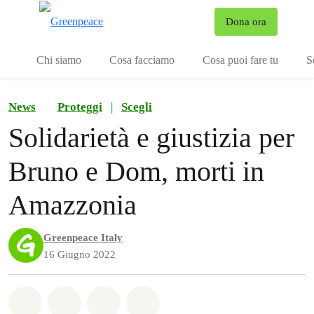
To
Dona ora
Menu
Chi siamo
Cosa facciamo
Cosa puoi fare tu
S
News
Proteggi
|
Scegli
Solidarietà e giustizia per
Bruno e Dom, morti in
Amazzonia
Greenpeace Italy
16 Giugno 2022
Share on Whatsapp
Share on Facebook
Share on Twitter
Share via Email