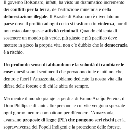
Il governo Bolsonaro, infatti, ha visto un drammatico incremento
dei
conflitti per la terra
, dell’estrazione mineraria e della
deforestazione illegale
. Il Brasile di Bolsonaro è diventato un
paese dove il profitto ad ogni costo si trasforma in
violenza
, pur di
non ostacolare queste
attività criminali
. Quando chi tenta di
sostenere un mondo più verde, più giusto e più pacifico deve
mettere in gioco la propria vita, non c’è dubbio che la
democrazia
è a rischio.
Un profondo senso di abbandono e la volontà di cambiare le
cose
: questi sono i sentimenti che pervadono tutte e tutti noi che,
dentro e fuori l’Amazzonia, abbiamo dedicato la nostra vita alla
difesa delle foreste e di chi le abita da sempre.
Ma mentre il mondo piange la perdita di Bruno Araújo Pereira, di
Dom Phillips e di tante altre persone le cui vite vengono spezzate
ogni giorno mentre combattono per difendere l’Amazzonia,
avanzano
proposte di legge (PL) che pongono seri rischi
per la
sopravvivenza dei Popoli Indigeni e la protezione delle foreste.