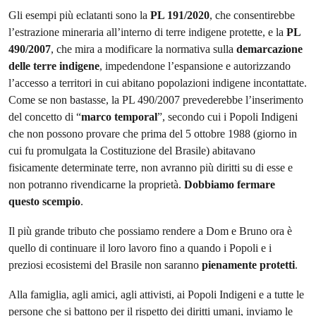
Gli esempi più eclatanti sono la
PL 191/2020
, che consentirebbe
l’estrazione mineraria all’interno di terre indigene protette, e la
PL
490/2007
, che mira a modificare la normativa sulla
demarcazione
delle terre indigene
, impedendone l’espansione e autorizzando
l’accesso a territori in cui abitano popolazioni indigene incontattate.
Come se non bastasse, la PL 490/2007 prevederebbe l’inserimento
del concetto di “
marco temporal
”, secondo cui i Popoli Indigeni
che non possono provare che prima del 5 ottobre 1988 (giorno in
cui fu promulgata la Costituzione del Brasile) abitavano
fisicamente determinate terre, non avranno più diritti su di esse e
non potranno rivendicarne la proprietà.
Dobbiamo fermare
questo scempio
.
Il più grande tributo che possiamo rendere a Dom e Bruno ora è
quello di continuare il loro lavoro fino a quando i Popoli e i
preziosi ecosistemi del Brasile non saranno
pienamente
protetti
.
Alla famiglia, agli amici, agli attivisti, ai Popoli Indigeni e a tutte le
persone che si battono per il rispetto dei diritti umani, inviamo le