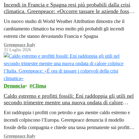
Incendi in Francia e Spagna resi più probabili dalla crisi
climatica. Greenpeace: «Occorre tassare le aziende fossili
per finanziare la transizione energetica»
Un nuovo studio di World Weather Attribution dimostra che il
cambiamento climatico ha reso molto più probabili gli incendi
estremi che stanno devastando Francia e Spagna
Greenpeace Italy
31 Luglio 2026
Denuncia
Clima
Caldo estremo e profitti fossili: Eni raddoppia gli utili nel
secondo trimestre mentre una nuova ondata di calore
colpisce l’Italia. Greenpeace: «È ora di tassare i colpevoli
Eni raddoppia i profitti con petrolio e gas mentre caldo estremo e
della crisi climatica»
incendi colpiscono l’Europa. Greenpeace denuncia il modello
fossile della compagnia e chiede una tassa permanente sui profitti
delle aziende fossili
Greenpeace Italy