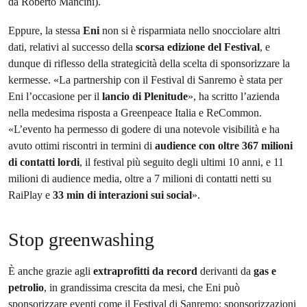
da Roberto Mancini).
Eppure, la stessa
Eni
non si è risparmiata nello snocciolare altri
dati, relativi al successo della
scorsa edizione del Festival
, e
dunque di riflesso della strategicità della scelta di sponsorizzare la
kermesse. «La partnership con il Festival di Sanremo è stata per
Eni l’occasione per il
lancio di Plenitude
», ha scritto l’azienda
nella medesima risposta a Greenpeace Italia e ReCommon.
«L’evento ha permesso di godere di una notevole visibilità e ha
avuto ottimi riscontri in termini di
audience con oltre 367 milioni
di contatti lordi
, il festival più seguito degli ultimi 10 anni, e 11
milioni di audience media, oltre a 7 milioni di contatti netti su
RaiPlay e
33 min di interazioni sui social
».
Stop greenwashing
È anche grazie agli
extraprofitti da record
derivanti da
gas e
petrolio
, in grandissima crescita da mesi, che Eni può
sponsorizzare eventi come il Festival di Sanremo: sponsorizzazioni