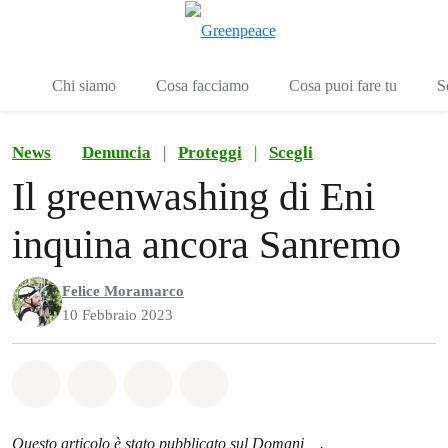
To
Menu
Chi siamo
Cosa facciamo
Cosa puoi fare tu
S
News
Denuncia
|
Proteggi
|
Scegli
Il greenwashing di Eni
inquina ancora Sanremo
Felice Moramarco
10 Febbraio 2023
Share on Whatsapp
Share on Facebook
Share on Twitter
Share via Email
Questo articolo è stato pubblicato sul
Domani
.