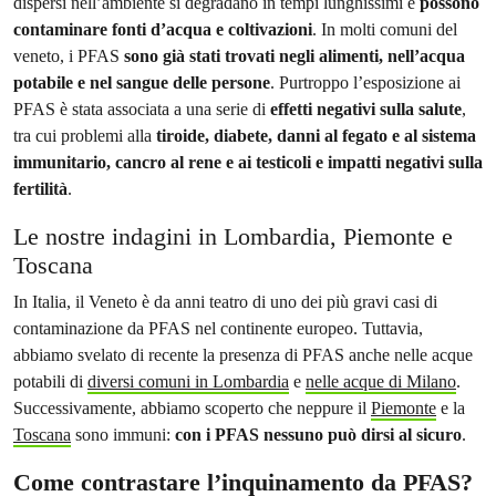
dispersi nell’ambiente si degradano in tempi lunghissimi e
possono
contaminare fonti d’acqua e coltivazioni
. In molti comuni del
veneto, i PFAS
sono già stati trovati negli alimenti, nell’acqua
potabile e nel sangue delle persone
. Purtroppo l’esposizione ai
PFAS è stata associata a una serie di
effetti negativi sulla salute
,
tra cui problemi alla
tiroide, diabete, danni al fegato e al sistema
immunitario, cancro al rene e ai testicoli e impatti negativi sulla
fertilità
.
Le nostre indagini in Lombardia, Piemonte e
Toscana
In Italia, il Veneto è da anni teatro di uno dei più gravi casi di
contaminazione da PFAS nel continente europeo. Tuttavia,
abbiamo svelato di recente la presenza di PFAS anche nelle acque
potabili di
diversi comuni in Lombardia
e
nelle acque di Milano
.
Successivamente, abbiamo scoperto che neppure il
Piemonte
e la
Toscana
sono immuni:
con i PFAS nessuno può dirsi al sicuro
.
Come contrastare l’inquinamento da PFAS?