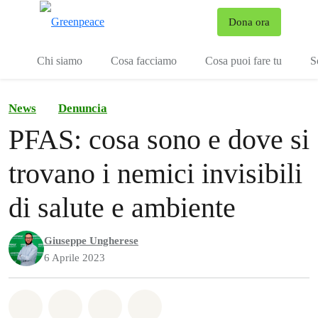
To
Dona ora
Menu
Chi siamo
Cosa facciamo
Cosa puoi fare tu
S
News
Denuncia
PFAS: cosa sono e dove si
trovano i nemici invisibili
di salute e ambiente
Giuseppe Ungherese
6 Aprile 2023
Share on Whatsapp
Share on Facebook
Share on Twitter
Share via Email