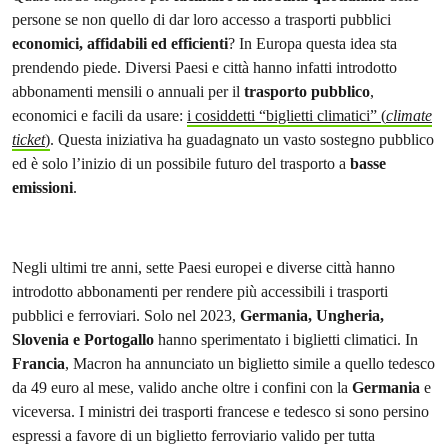
persone se non quello di dar loro accesso a trasporti pubblici
economici, affidabili ed efficienti
? In Europa questa idea sta
prendendo piede. Diversi Paesi e città hanno infatti introdotto
abbonamenti mensili o annuali per il
trasporto pubblico
,
economici e facili da usare:
i cosiddetti “biglietti climatici” (
climate
ticket
)
. Questa iniziativa ha guadagnato un vasto sostegno pubblico
ed è solo l’inizio di un possibile futuro del trasporto a
basse
emissioni
.
Negli ultimi tre anni, sette Paesi europei e diverse città hanno
introdotto abbonamenti per rendere più accessibili i trasporti
pubblici e ferroviari. Solo nel 2023,
Germania, Ungheria,
Slovenia e Portogallo
hanno sperimentato i biglietti climatici. In
Francia
, Macron ha annunciato un biglietto simile a quello tedesco
da 49 euro al mese, valido anche oltre i confini con la
Germania
e
viceversa. I ministri dei trasporti francese e tedesco si sono persino
espressi a favore di un biglietto ferroviario valido per tutta