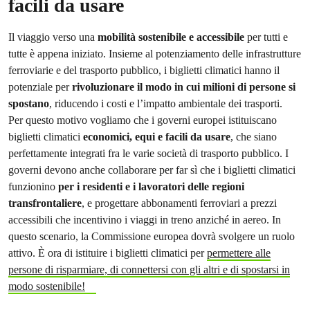
facili da usare
Il viaggio verso una
mobilità sostenibile e accessibile
per tutti e
tutte è appena iniziato. Insieme al potenziamento delle infrastrutture
ferroviarie e del trasporto pubblico, i biglietti climatici hanno il
potenziale per
rivoluzionare
il modo in cui milioni di persone si
spostano
, riducendo i costi e l’impatto ambientale dei trasporti.
Per questo motivo vogliamo che i governi europei istituiscano
biglietti climatici
economici, equi e facili da usare
, che siano
perfettamente integrati fra le varie società di trasporto pubblico. I
governi devono anche collaborare per far sì che i biglietti climatici
funzionino
per i residenti e i lavoratori delle regioni
transfrontaliere
, e progettare abbonamenti ferroviari a prezzi
accessibili che incentivino i viaggi in treno anziché in aereo. In
questo scenario, la Commissione europea dovrà svolgere un ruolo
attivo. È ora di istituire i biglietti climatici per
permettere alle
persone di risparmiare, di connettersi con gli altri e di spostarsi in
modo sostenibile!