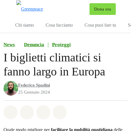
To
Dona ora
Menu
Chi siamo
Cosa facciamo
Cosa puoi fare tu
S
News
Denuncia
|
Proteggi
I biglietti climatici si
fanno largo in Europa
Federico Spadini
25 Gennaio 2024
Share on Whatsapp
Share on Facebook
Share on Twitter
Share via Email
Quale modo migliore per
facilitare la mobilità quotidiana
delle