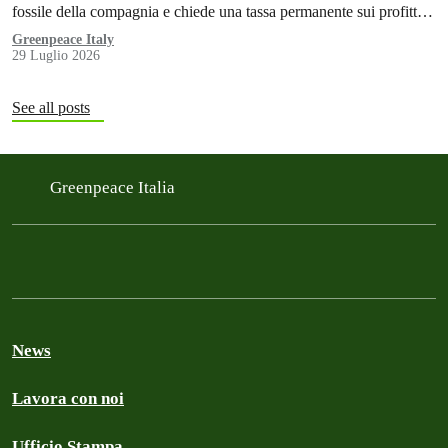
fossile della compagnia e chiede una tassa permanente sui profitti
delle aziende fossili
Greenpeace Italy
29 Luglio 2026
See all posts
Greenpeace Italia
News
Lavora con noi
Ufficio Stampa