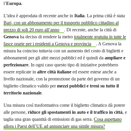
l’
Europa
.
L’idea è approdata di recente anche in
Italia
. La prima città è stata
Bari, con un abbonamento per il trasporto pubblico cittadino al
prezzo di soli 20 euro all’anno
. Di recente, anche la città di
Genova
ha deciso di rendere la metro
totalmente gratuita in tutte le
fasce orarie per i residenti a Genova e provincia
. A Genova la
misura ha coinciso tuttavia con un aumento del costo di biglietti e
abbonamenti per gli altri mezzi pubblici ed è quindi da
ampliare e
perfezionare
. In ogni caso questo tipo di iniziative potrebbero
essere replicate in
altre città italiane
ed essere estese anche a
livello nazionale, con la promozione da parte del governo di un
biglietto climatico valido per
mezzi pubblici e treni su tutto il
territorio nazionale
.
Una misura così trasformativa come il biglietto climatico dà potere
alle persone,
riduce gli spostamenti in auto e il traffico in città
, e
taglia una gran quantità di emissioni di gas serra.
Cosa aspettano
allora i Paesi dell’UE ad annunciare una simile misura?