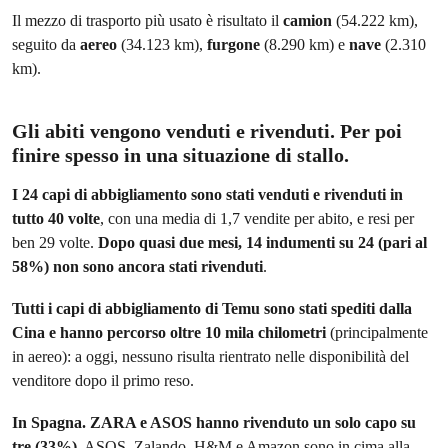
Il mezzo di trasporto più usato è risultato il
camion
(54.222 km),
seguito da
aereo
(34.123 km),
furgone
(8.290 km) e
nave
(2.310
km).
Gli abiti vengono venduti e rivenduti. Per poi
finire spesso in una situazione di stallo.
I 24 capi di abbigliamento sono stati venduti e rivenduti in
tutto 40 volte
, con una media di 1,7 vendite per abito, e resi per
ben 29 volte.
Dopo quasi due mesi, 14 indumenti su 24 (pari al
58%) non sono ancora stati rivenduti
.
Tutti i capi di abbigliamento di Temu sono stati spediti dalla
Cina e hanno percorso oltre 10 mila chilometri
(principalmente
in aereo): a oggi, nessuno risulta rientrato nelle disponibilità del
venditore dopo il primo reso.
In Spagna. ZARA e ASOS hanno rivenduto un solo capo su
tre (33%)
. ASOS, Zalando, H&M e Amazon sono in cima alla