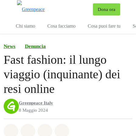
To
Dona ora
Menu
Chi siamo
Cosa facciamo
Cosa puoi fare tu
S
News
Denuncia
Fast fashion: il lungo
viaggio (inquinante) dei
resi online
Greenpeace Italy
8 Maggio 2024
Share on Whatsapp
Share on Facebook
Share on Twitter
Share via Email