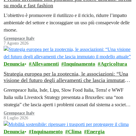
su moda e fast fashion
L’obiettivo è promuovere il riutilizzo e il riciclo, ridurre l’impatto
ambientale del settore e incoraggiare un uso più consapevole delle
risorse.
Greenpeace Italy
7 Agosto 2026
Denuncia
Allevamenti
Inquinamento
Agricoltura
Strategia europea per la zootecnia, le associazioni: “Una
visione del futuro degli allevamenti che lascia immutato il
modello attuale”
Greenpeace Italia, Isde, Lipu, Slow Food Italia, Terra! e WWF
Italia sulla Livestock Strategy presentata a Bruxelles: una “non
strategia” che lascia aperti i problemi causati dal sistema a società,
ambiente e salute.
Greenpeace Italy
8 Luglio 2026
Denuncia
Inquinamento
Clima
Energia