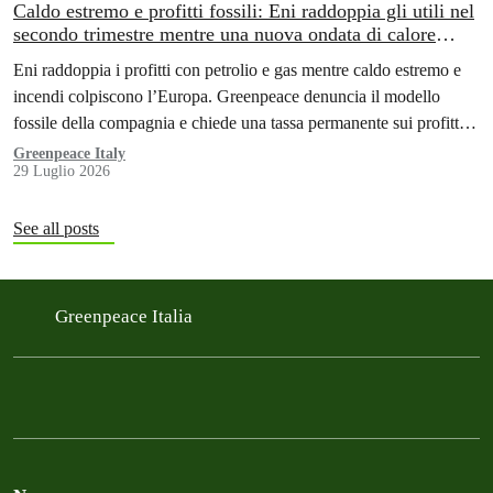
Caldo estremo e profitti fossili: Eni raddoppia gli utili nel
secondo trimestre mentre una nuova ondata di calore
colpisce l’Italia. Greenpeace: «È ora di tassare i colpevoli
Eni raddoppia i profitti con petrolio e gas mentre caldo estremo e
della crisi climatica»
incendi colpiscono l’Europa. Greenpeace denuncia il modello
fossile della compagnia e chiede una tassa permanente sui profitti
delle aziende fossili
Greenpeace Italy
29 Luglio 2026
See all posts
Greenpeace Italia