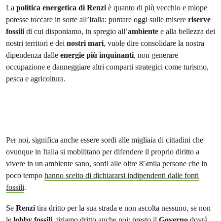
La
politica energetica di Renzi
è quanto di più vecchio e miope
potesse toccare in sorte all’Italia: puntare oggi sulle misere
riserve
fossili
di cui disponiamo, in spregio all’
ambiente
e alla bellezza dei
nostri territori e dei
nostri mari
, vuole dire consolidare la nostra
dipendenza dalle
energie più inquinanti
, non generare
occupazione e danneggiare altri comparti strategici come turismo,
pesca e agricoltura.
Per noi, significa anche essere sordi alle migliaia di cittadini che
ovunque in Italia si mobilitano per difendere il proprio diritto a
vivere in un ambiente sano, sordi alle oltre 85mila persone che in
poco tempo
hanno scelto di dichiararsi indipendenti dalle fonti
fossili
.
Se
Renzi
tira dritto per la sua strada e non ascolta nessuno, se non
le
lobby fossili
, tiriamo dritto anche noi: presto il
Governo
dovrà