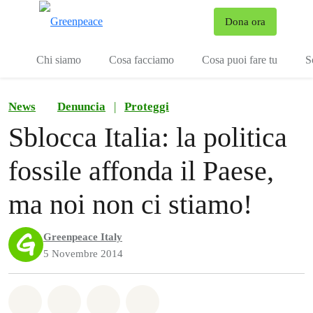
To
Dona ora
Menu
Chi siamo
Cosa facciamo
Cosa puoi fare tu
S
News
Denuncia
|
Proteggi
Sblocca Italia: la politica
fossile affonda il Paese,
ma noi non ci stiamo!
Greenpeace Italy
5 Novembre 2014
Share on Whatsapp
Share on Facebook
Share on Twitter
Share via Email