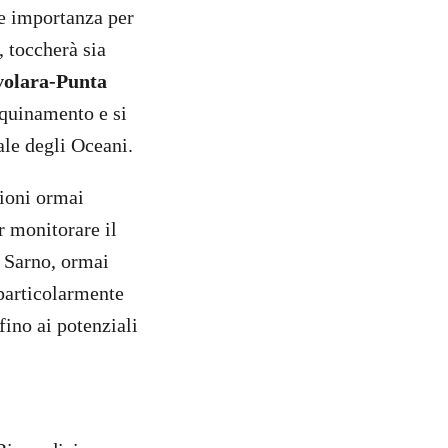
re importanza per
, toccherà sia
avolara-Punta
nquinamento e si
ale degli Oceani.
ioni ormai
r monitorare il
e Sarno, ormai
 particolarmente
fino ai potenziali