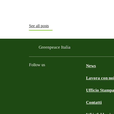
See all posts
Greenpeace Italia
Follow us
News
Lavora con no
Facebook
Instagram
Twitter
Linkedin
TikTok
YouTube
Ufficio Stamp
Contatti