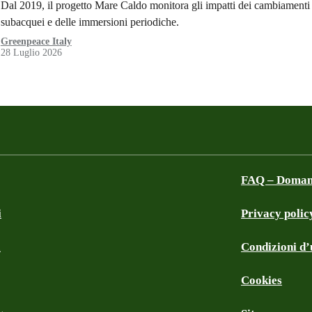
Dal 2019, il progetto Mare Caldo monitora gli impatti dei cambiamenti c
subacquei e delle immersioni periodiche.
Greenpeace Italy
28 Luglio 2026
FAQ – Domand
i
Privacy polic
a
Condizioni d’u
Cookies