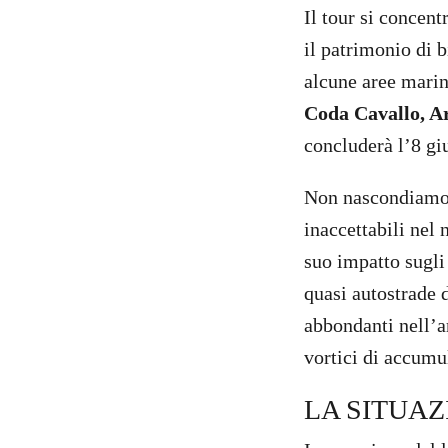
Il tour si concen
il patrimonio di b
alcune aree marin
Coda Cavallo, A
concluderà l’8 gi
Non nascondiamoc
inaccettabili nel
suo impatto sugli
quasi autostrade d
abbondanti nell’a
vortici di accumu
LA SITUAZ