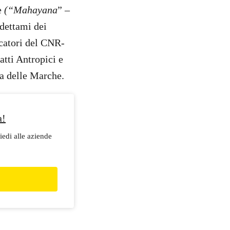
e
(“Mahayana
” –
 dettami dei
rcatori del CNR-
atti Antropici e
ca delle Marche.
a!
iedi alle aziende