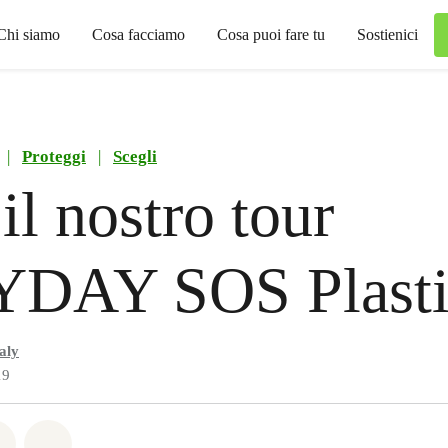
Chi siamo
Cosa facciamo
Cosa puoi fare tu
Sostienici
|
Proteggi
|
Scegli
il nostro tour
DAY SOS Plasti
aly
19
atsapp
on Facebook
Share on Twitter
Share via Email