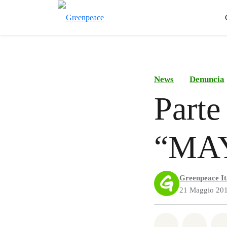
News
Denuncia
Parte 
“MAY
Greenpeace It
21 Maggio 20
Share on Wh
Share 