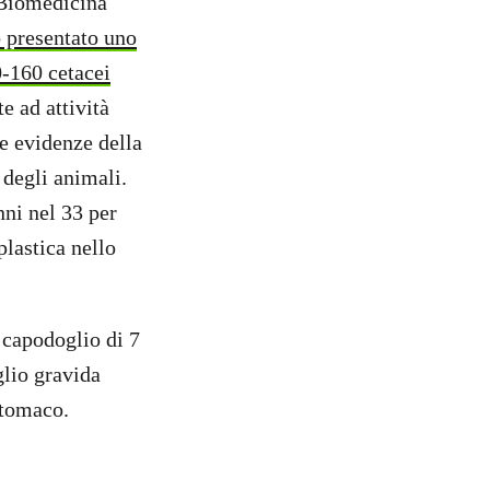
i Biomedicina
 presentato uno
0-160 cetacei
e ad attività
le evidenze della
degli animali.
nni nel 33 per
plastica nello
 capodoglio di 7
glio gravida
stomaco.