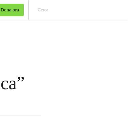
Dona ora
Cer
ca”