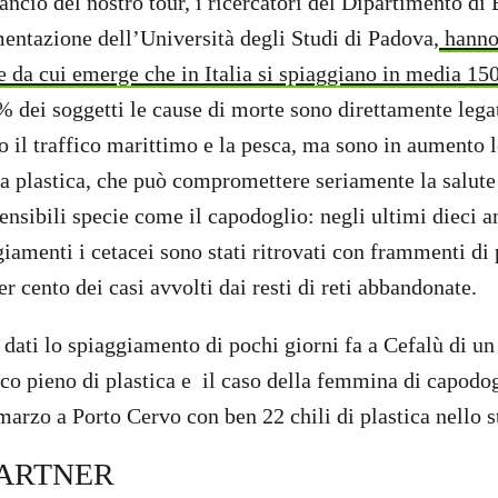
lancio del nostro tour, i ricercatori del Dipartimento d
ntazione dell’Università degli Studi di Padova,
hanno
e da cui emerge che in Italia si spiaggiano in media 15
% dei soggetti le cause di morte sono direttamente legat
o il traffico marittimo e la pesca, ma sono in aumento 
 plastica, che può compromettere seriamente la salute 
ensibili specie come il capodoglio: negli ultimi dieci a
iamenti i cetacei sono stati ritrovati con frammenti di 
r cento dei casi avvolti dai resti di reti abbandonate.
 dati lo spiaggiamento di pochi giorni fa a Cefalù di un
co pieno di plastica e il caso della femmina di capodo
 marzo a Porto Cervo con ben 22 chili di plastica nello 
PARTNER