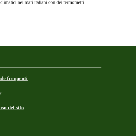
limatici nei mari italiani con dei termometri
e frequenti
y
so del sito