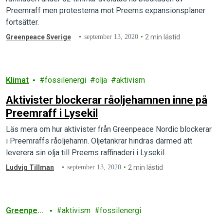
Preemraff men protesterna mot Preems expansionsplaner
fortsätter.
Greenpeace Sverige
september 13, 2020
2 min lästid
Klimat
fossilenergi
olja
aktivism
Aktivister blockerar råoljehamnen inne på
Preemraff i Lysekil
Läs mera om hur aktivister från Greenpeace Nordic blockerar
i Preemraffs råoljehamn. Oljetankrar hindras därmed att
leverera sin olja till Preems raffinaderi i Lysekil.
Ludvig Tillman
september 13, 2020
2 min lästid
Greenpea
aktivism
fossilenergi