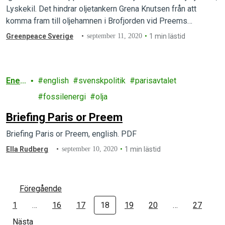
Lyskekil. Det hindrar oljetankern Grena Knutsen från att
komma fram till oljehamnen i Brofjorden vid Preems
oljeraffinaderi i Lysekil. Grena Knutsen vände om och ligger
Greenpeace Sverige
september 11, 2020
1 min lästid
nu för ankar strax utanför Brofjorden. All annan tankertrafik till
och från raffinaderiet stoppas…
Ener
english
svenskpolitik
parisavtalet
gi
fossilenergi
olja
Briefing Paris or Preem
Briefing Paris or Preem, english. PDF
Ella Rudberg
september 10, 2020
1 min lästid
Föregående
1
…
16
17
18
19
20
…
27
Nästa