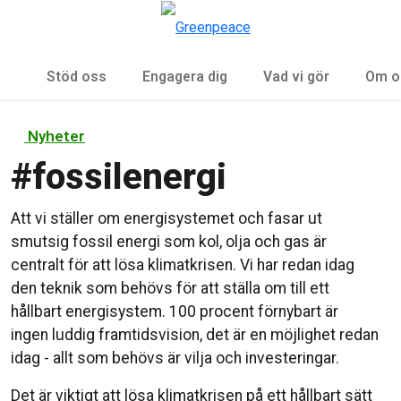
Öp
Meny
Stöd oss
Engagera dig
Vad vi gör
Om o
Nyheter
#
fossilenergi
Att vi ställer om energisystemet och fasar ut
smutsig fossil energi som kol, olja och gas är
centralt för att lösa klimatkrisen. Vi har redan idag
den teknik som behövs för att ställa om till ett
hållbart energisystem. 100 procent förnybart är
ingen luddig framtidsvision, det är en möjlighet redan
idag - allt som behövs är vilja och investeringar.
Det är viktigt att lösa klimatkrisen på ett hållbart sätt