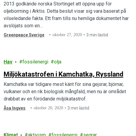
miljardförlust för oljeborrning i Arktis
2013 godkände norska Stortinget att öppna upp för
oljeborrning i Arktis. Detta beslut visar sig vara baserat på
vilseledande fakta. Ett fram tills nu hemliga dokumentet har
avslöjats som en…
Greenpeace Sverige
oktober 27, 2020
3 min lästid
Hav
fossilenergi
olja
Miljökatastrofen i Kamchatka, Ryssland
Kamchatka var tidigare mest känt för sina gejsrar, björnar,
vulkaner och en rik biologisk mångfald, men nu är området
drabbat av en förödande miljökatastrof.
Åsa Ingves
oktober 20, 2020
3 min lästid
Klimat
aktivism
fossilenergi
segrar