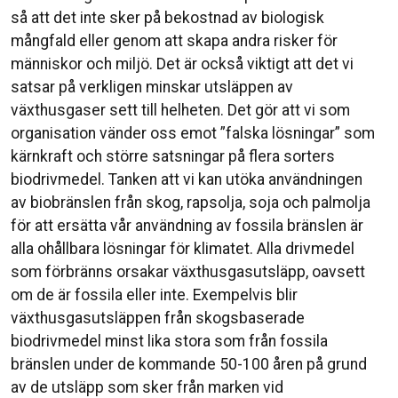
så att det inte sker på bekostnad av biologisk
mångfald eller genom att skapa andra risker för
människor och miljö. Det är också viktigt att det vi
satsar på verkligen minskar utsläppen av
växthusgaser sett till helheten. Det gör att vi som
organisation vänder oss emot ”falska lösningar” som
kärnkraft och större satsningar på flera sorters
biodrivmedel. Tanken att vi kan utöka användningen
av biobränslen från skog, rapsolja, soja och palmolja
för att ersätta vår användning av fossila bränslen är
alla ohållbara lösningar för klimatet. Alla drivmedel
som förbränns orsakar växthusgasutsläpp, oavsett
om de är fossila eller inte. Exempelvis blir
växthusgasutsläppen från skogsbaserade
biodrivmedel minst lika stora som från fossila
bränslen under de kommande 50-100 åren på grund
av de utsläpp som sker från marken vid