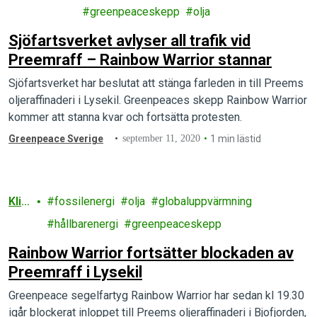
ce
greenpeaceskepp
olja
Sjöfartsverket avlyser all trafik vid
Preemraff – Rainbow Warrior stannar
Sjöfartsverket har beslutat att stänga farleden in till Preems
oljeraffinaderi i Lysekil. Greenpeaces skepp Rainbow Warrior
kommer att stanna kvar och fortsätta protesten.
Greenpeace Sverige
september 11, 2020
1 min lästid
Klim
fossilenergi
olja
globaluppvärmning
at
hållbarenergi
greenpeaceskepp
Rainbow Warrior fortsätter blockaden av
Preemraff i Lysekil
Greenpeace segelfartyg Rainbow Warrior har sedan kl 19.30
igår blockerat inloppet till Preems oljeraffinaderi i Bjofjorden,