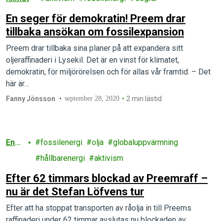
En seger för demokratin! Preem drar
tillbaka ansökan om fossilexpansion
Preem drar tillbaka sina planer på att expandera sitt
oljeraffinaderi i Lysekil. Det är en vinst för klimatet,
demokratin, för miljörörelsen och för allas vår framtid. – Det
här är…
Fanny Jönsson
september 28, 2020
2 min lästid
Ener
fossilenergi
olja
globaluppvärmning
gi
hållbarenergi
aktivism
Efter 62 timmars blockad av Preemraff –
nu är det Stefan Löfvens tur
Efter att ha stoppat transporten av råolja in till Preems
raffinaderi under 62 timmar avslutas nu blockaden av