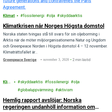
Klimat
fossilenergi
olja
skyddaarktis
Klimatkrisen når Norges Högsta domstol
Norska staten tvingas stå till svars för sin oljeborrning i
Arktis när de möter miljöorganisationerna Natur og Ungdom
och Greenpeace Norden i Högsta domstol 4 – 12 november.
Klimaträttsfallet är…
Greenpeace Sverige
november 3, 2020
2 min lästid
Klim
skyddaarktis
fossilenergi
olja
at
globaluppvärmning
aktivism
Hemlig rapport avslöjar: Norska
regeringen undanhöll information om