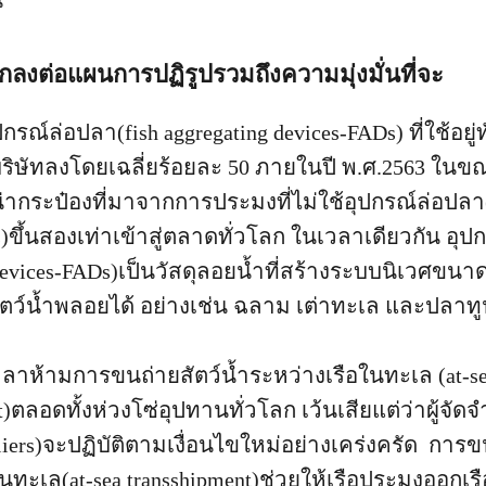
น”
ตกลงต่อแผนการปฏิรูปรวมถึงความมุ่งมั่นที่จะ
ณ์ล่อปลา(fish aggregating devices-FADs) ที่ใช้อยู่
ิษัทลงโดยเฉลี่ยร้อยละ 50 ภายในปี พ.ศ.2563 ในขณะท
่ากระป๋องที่มาจากการประมงที่ไม่ใช้อุปกรณ์ล่อปลา(
)ขึ้นสองเท่าเข้าสู่ตลาดทั่วโลก ในเวลาเดียวกัน อุป
devices-FADs)เป็นวัสดุลอยน้ำที่สร้างระบบนิเวศขนา
ัตว์น้ำพลอยได้ อย่างเช่น ฉลาม เต่าทะเล และปลาทูน
าห้ามการขนถ่ายสัตว์น้ำระหว่างเรือในทะเล (at-s
t)ตลอดทั้งห่วงโซ่อุปทานทั่วโลก เว้นเสียแต่ว่าผู้จัดจ
pliers)จะปฏิบัติตามเงื่อนไขใหม่อย่างเคร่งครัด การข
นทะเล(at-sea transshipment)ช่วยให้เรือประมงออกเรื