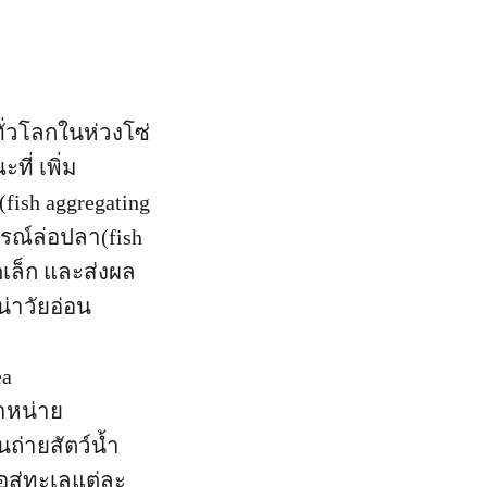
ทั่วโลกในห่วงโซ่
ี่ เพิ่ม
fish aggregating
กรณ์ล่อปลา(fish
ดเล็ก และส่งผล
่าวัยอ่อน
ea
ําหน่าย
นถ่ายสัตว์น้ำ
อสู่ทะเลแต่ละ