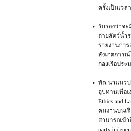
ครั้งเป็นเว
รับรองว่าจะม
ถ่ายสัตว์น้ำ
รายงานการละ
สังเกตการณ์
กองเรือประมง
พัฒนาแนวปฏิ
อุปทานเพื่อ
Ethics and La
คนงานบนเรือ
สามารถเข้าถ
party indepe