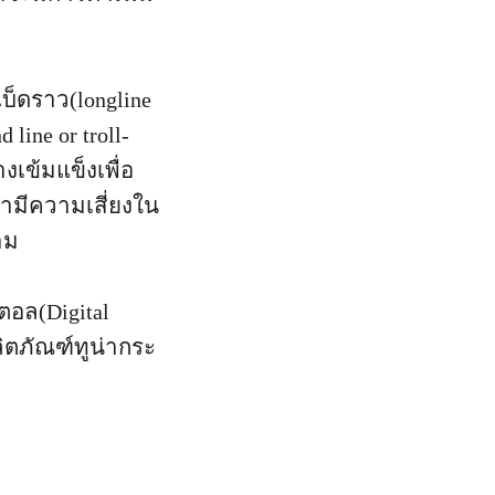
บ็ดราว(longline
line or troll-
เข้มแข็งเพื่อ
่ามีความเสี่ยงใน
าม
ตอล(Digital
ิตภัณฑ์ทูน่ากระ