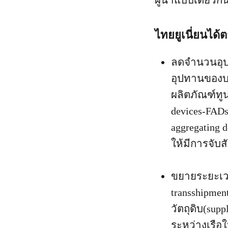
ผู้นำแบบเดียวกั
ไทยยูเนี่ยนได้
ลดจำนวนอุปกร
อุปทานของบร
ผลิตภัณฑ์ทูน
devices-FADs
aggregating 
ให้มีการจับส
ขยายระยะเวล
transshipmen
วัตถุดิบ(sup
ระหว่างเรือใ