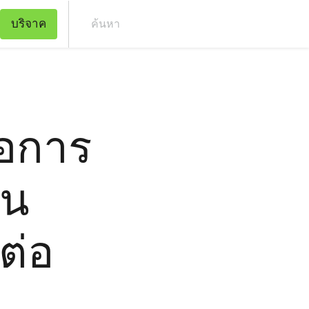
บริจาค
ค้น
่อการ
ืน
ต่อ