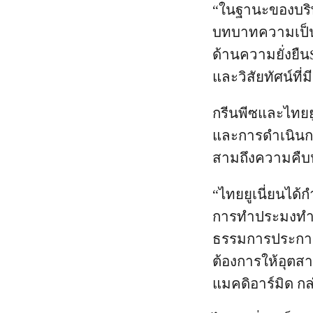
“ในฐานะของบริษ
บทบาทความเป็นผ
ด้านความยั่งยื
และวิสัยทัศน์ที่
กรีนพีซและไทยยู
และการดำเนินกา
สามถึงความคืบห
“ไทยยูเนี่ยนได
การทำประมงทำล
ธรรมการประกาศครั
ต้องการให้อุตส
แมคดิอาร์มิด กล