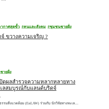
ากาศสุดขั้ว
คนและสังคม
ชุมชนชายฝั่ง
ดจ์ ขวางความเจริญ ?
ชายฝั่ง
 เปิดผลสำรวจความหลากหลายทาง
เลสมบูรณ์กับแลนด์บริดจ์
…
ติธรรมสิ่งแวดล้อม (EnLAW) ร่วมกับ นักวิจัยทางทะเล