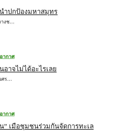
ผู้นำปกป้องมหาสมุทร
ยทางช…
ิอากาศ
าชนอาจไม่ได้อะไรเลย
งเศร…
ิอากาศ
น” เมื่อชุมชนร่วมกันจัดการทะเล