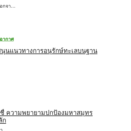
นออกจา…
ิอากาศ
ับสนุนแนวทางการอนุรักษ์ทะเลบนฐาน
พีซชี้ ความพยายามปกป้องมหาสมุทร
ลัก
มหา…