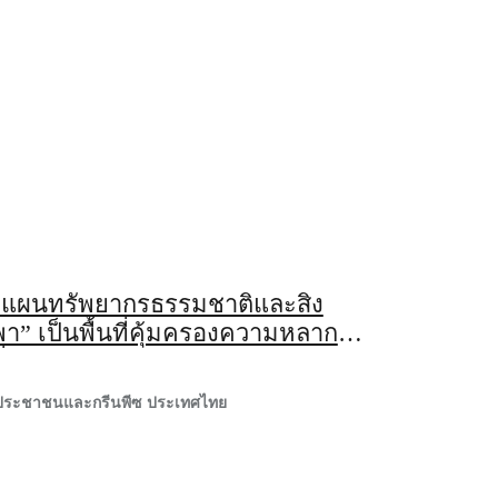
แผนทรัพยากรธรรมชาติและสิ่ง
” เป็นพื้นที่คุ้มครองความหลาก
่คุ้มครอง หรือ OECMs โดยชุมชน
คประชาชนและกรีนพีซ ประเทศไทย