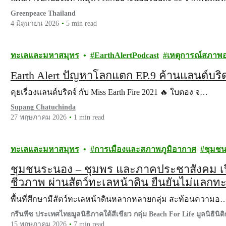
Greenpeace Thailand
4 มิถุนายน 2026
5 min read
ทะเลและมหาสมุทร
EarthAlertPodcast
เหตุการณ์สภาพอ
Earth Alert ปัญหาโลกแตก EP.9 ค้านแลนด์บริ
คุยเรื่องแลนด์บริดจ์ กับ Miss Earth Fire 2021 🔥 ใบตอง จ…
Supang Chatuchinda
27 พฤษภาคม 2026
1 min read
ทะเลและมหาสมุทร
การเมืองและสภาพภูมิอากาศ
ชุมชน
ชุมชนระนอง – ชุมพร และภาคประชาสังคม
ชีวภาพ ผ่านสัตว์ทะเลหน้าดิน ยืนยันไม่แลกทะ
พื้นที่ศึกษามีสัตว์ทะเลหน้าดินหลากหลายกลุ่ม สะท้อนความอ
กรีนพีซ ประเทศไทยมูลนิธิภาคใต้สีเขียว กลุ่ม Beach For Life มูลนิธินิ
มหาวิทยาลัยสงขลานครินทร์
15 พฤษภาคม 2026
7 min read