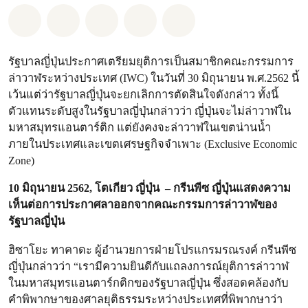
แชร์ Whatsapp
แชร์ Facebook
แชร์ Twitter
แชร์ Email
Share on Bluesky
รัฐบาลญี่ปุ่นประกาศเตรียมยุติการเป็นสมาชิกคณะกรรมการ
ล่าวาฬระหว่างประเทศ (IWC) ในวันที่ 30 มิถุนายน พ.ศ.2562 นี้
เว้นแต่ว่ารัฐบาลญี่ปุ่นจะยกเลิกการตัดสินใจดังกล่าว ทั้งนี้
ตัวแทนระดับสูงในรัฐบาลญี่ปุ่นกล่าวว่า ญี่ปุ่นจะไม่ล่าวาฬใน
มหาสมุทรแอนตาร์ติก แต่ยังคงจะล่าวาฬในเขตน่านน้ำ
ภายในประเทศและเขตเศรษฐกิจจำเพาะ (Exclusive Economic
Zone)
10 มิถุนายน 2562, โตเกียว ญี่ปุ่น – กรีนพีซ ญี่ปุ่นแสดงความ
เห็นต่อการประกาศลาออกจากคณะกรรมการล่าวาฬของ
รัฐบาลญี่ปุ่น
ฮิซาโยะ ทาคาดะ ผู้อำนวยการฝ่ายโปรแกรมรณรงค์ กรีนพีซ
ญี่ปุ่นกล่าวว่า “เรามีความยินดีกับแถลงการณ์ยุติการล่าวาฬ
ในมหาสมุทรแอนตาร์กติกของรัฐบาลญี่ปุ่น ซึ่งสอดคล้องกับ
คำพิพากษาของศาลยุติธรรมระหว่างประเทศที่พิพากษาว่า