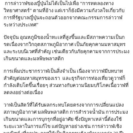
การล่าวาฬของญี่ปุ่นไม่ได้เป็นไปเพื่อ “การทดลองทาง
วิทยาศาสตร์” ตามที่อ้าง แต่เราก็ยังมีความกังวลใจเกี่ยวกับ
การที่รัฐบาลญี่ปุ่นจะถอนตัวออกจากคณะกรรมการล่าวาฬ
ระหว่างประเทศ”
ปัจจุบัน อุณหภูมิของน้ำทะเลที่สูงขึ้นและมีสภาพความเป็นก
รดเนื่องจากวิกฤตสภาพภูมิอากาศ เป็นภัยคุกคามมหาสมุทร
และระบบนิเวศที่สำคัญ เช่นเดียวกับภัยคุกคามจากการประมง
เกินขนาดและมลพิษพลาสติก
การเพิ่มประชากรวาฬเป็นสิ่งจำเป็น เนื่องจากวาฬมีบทบาท
สำคัญต่อมหาสมุทรของเรา และธุรกิจการท่องเที่ยวดูวาฬก็
กำลังเติบโตขึ้นเรื่อยๆ ส่วนทางกับความนิยมบริโภคเนื้อวาฬที่
ลดลงอย่างต่อเนื่อง
วาฬเป็นสัตว์ที่ได้รับผลกระทบโดยตรงจากการเปลี่ยนแปลง
สภาพภูมิอากาศ มลพิษพลาสติก การสำรวจน้ำมัน การประมง
เกินขนาดและการบุกรุกที่อยู่อาศัย ซึ่งปัญหาเหล่านี้ต้องใช้
ระยะเวลาในการแก้ไข แต่ปัญหาอย่างเช่น การล่าวาฬเชิง